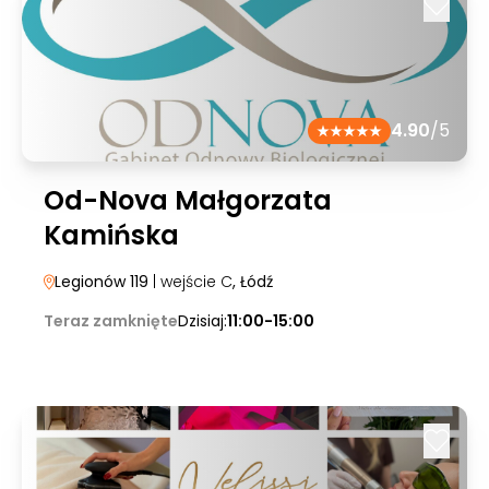
4.90
/5
Od-Nova Małgorzata
Kamińska
Legionów 119
| wejście C
, Łódź
Teraz zamknięte
Dzisiaj:
11:00-15:00