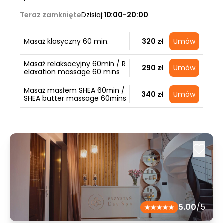
Teraz zamknięte
Dzisiaj:
10:00-20:00
Masaż klasyczny 60 min.
320 zł
Umów
Masaż relaksacyjny 60min / R
290 zł
Umów
elaxation massage 60 mins
Masaż masłem SHEA 60min /
340 zł
Umów
SHEA butter massage 60mins
5.00
/5