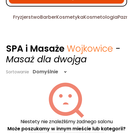
Fryzjerstwo
Barber
Kosmetyka
Kosmetologia
Pazno
SPA i Masaże
Wojkowice
-
Masaż dla dwojga
Domyślnie
Sortowanie
Niestety nie znaleźliśmy żadnego salonu
Może poszukamy w innym mieście lub kategorii?