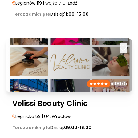
Legionów 119
| wejście C
, Łódź
Teraz zamknięte
Dzisiaj:
11:00-15:00
5.00
/5
Velissi Beauty Clinic
Legnicka 59
| U4
, Wrocław
Teraz zamknięte
Dzisiaj:
09:00-16:00