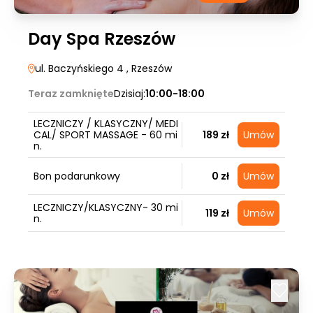
Day Spa Rzeszów
ul. Baczyńskiego 4
, Rzeszów
Teraz zamknięte
Dzisiaj:
10:00-18:00
LECZNICZY / KLASYCZNY/ MEDI
CAL/ SPORT MASSAGE - 60 mi
189 zł
Umów
n.
Bon podarunkowy
0 zł
Umów
LECZNICZY/KLASYCZNY- 30 mi
119 zł
Umów
n.