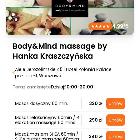
4.99
/5
Body&Mind massage by
Hanka Kraszczyńska
Aleje Jerozolimskie 45
| Hotel Polonia Palace
poziom -1
, Warszawa
Teraz zamknięte
Dzisiaj:
10:00-20:00
Masaż klasyczny 60 min.
320 zł
Umów
Masaż relaksacyjny 60min / R
290 zł
Umów
elaxation massage 60 mins
Masaż masłem SHEA 60min /
340 zł
Umów
SHEA butter massage 60mins