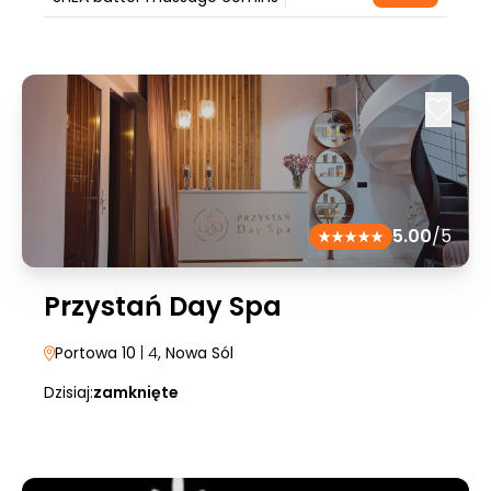
5.00
/5
Przystań Day Spa
Portowa 10
| 4
, Nowa Sól
Dzisiaj:
zamknięte