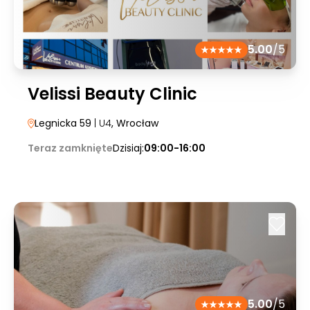
5.00
/5
Velissi Beauty Clinic
Legnicka 59
| U4
, Wrocław
Teraz zamknięte
Dzisiaj:
09:00-16:00
5.00
/5