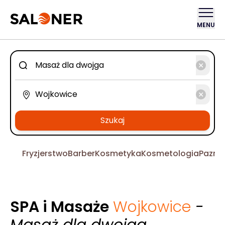
MENU
Szukaj
Fryzjerstwo
Barber
Kosmetyka
Kosmetologia
Pazno
SPA i Masaże
Wojkowice
-