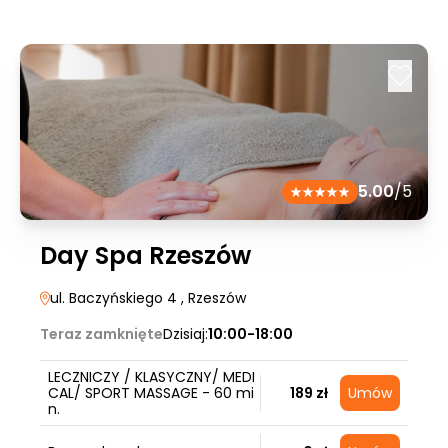
5.00
/5
Day Spa Rzeszów
ul. Baczyńskiego 4
, Rzeszów
Teraz zamknięte
Dzisiaj:
10:00-18:00
LECZNICZY / KLASYCZNY/ MEDI
CAL/ SPORT MASSAGE - 60 mi
189 zł
Umów
n.