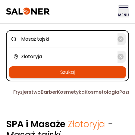
MENU
Szukaj
Fryzjerstwo
Barber
Kosmetyka
Kosmetologia
Pazno
SPA i Masaże
Złotoryja
-