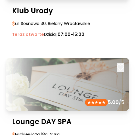
Klub Urody
ul. Sosnowa 30
, Bielany Wrocławskie
Teraz otwarte
Dzisiaj:
07:00-15:00
5.00
/5
Lounge DAY SPA
Mickiewicza 18a
, Nysa