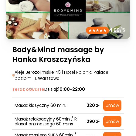
4.99
/5
Body&Mind massage by
Hanka Kraszczyńska
Aleje Jerozolimskie 45
| Hotel Polonia Palace
poziom -1
, Warszawa
Teraz otwarte
Dzisiaj:
10:00-22:00
Masaż klasyczny 60 min.
320 zł
Umów
Masaż relaksacyjny 60min / R
290 zł
Umów
elaxation massage 60 mins
Masaż masłem SHEA 60min /