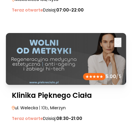
Teraz otwarte
Dzisiaj:
07:00-22:00
5.00
/5
Klinika Pięknego Ciała
ul. Welecka
| 10b
, Mierzyn
Teraz otwarte
Dzisiaj:
08:30-21:00