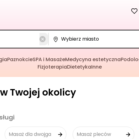
gia
Paznokcie
SPA i Masaże
Medycyna estetyczna
Podolo
Fizjoterapia
Dietetyka
Inne
w Twojej okolicy
sługi
Masaż dla dwojga
Masaż pleców