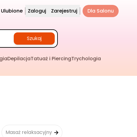
Ulubione
Zaloguj
Zarejestruj
Dla Salonu
Szukaj
gia
Depilacja
Tatuaż i Piercing
Trychologia
Masaż relaksacyjny