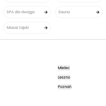
SPA dla dwojga
Sauna
Masaż tajski
Mielec
Leszno
Poznań