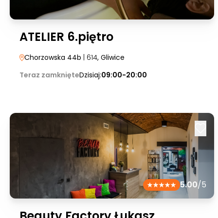
ATELIER 6.piętro
Chorzowska 44b
| 614
, Gliwice
Teraz zamknięte
Dzisiaj:
09:00-20:00
5.00
/5
Beauty Factory Łukasz