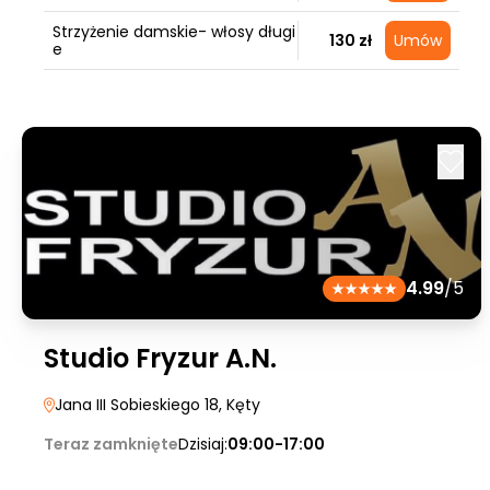
Strzyżenie damskie- włosy długi
130 zł
Umów
e
4.99
/5
Studio Fryzur A.N.
Jana III Sobieskiego 18
, Kęty
Teraz zamknięte
Dzisiaj:
09:00-17:00