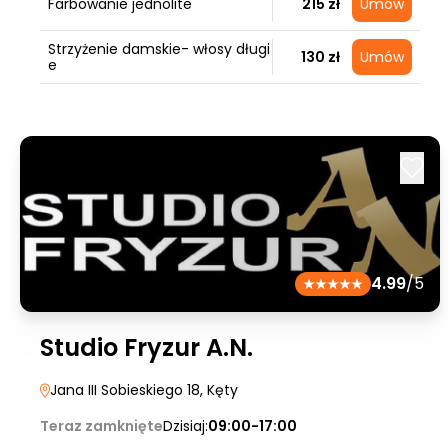
Farbowanie jednolite
215 zł
Umów
Strzyżenie damskie- włosy długi
130 zł
Umów
e
4.99
/5
Studio Fryzur A.N.
Jana III Sobieskiego 18
, Kęty
Teraz zamknięte
Dzisiaj:
09:00-17:00