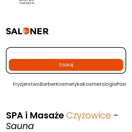
Szukaj
Fryzjerstwo
Barber
Kosmetyka
Kosmetologia
Pazno
SPA i Masaże
Czyżowice
-
Sauna