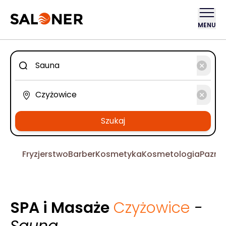
MENU
Szukaj
Fryzjerstwo
Barber
Kosmetyka
Kosmetologia
Pazno
SPA i Masaże
Czyżowice
-