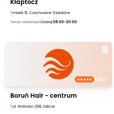
Kłaptocz
miarki 15
, Czechowice-Dziedzice
Teraz zamknięte
Dzisiaj:
08:00-20:00
5.00
/5
Boruń Hair - centrum
ul. Wolności 298
, Zabrze