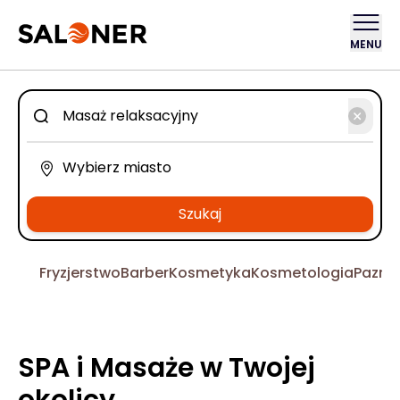
MENU
Szukaj
Fryzjerstwo
Barber
Kosmetyka
Kosmetologia
Pazno
SPA i Masaże w Twojej