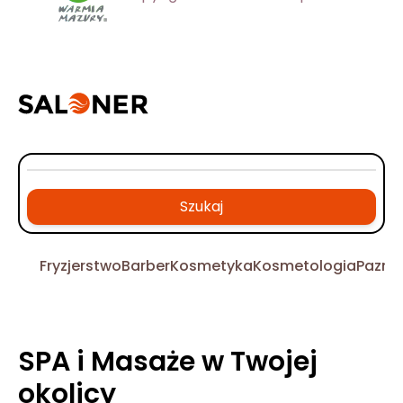
Szukaj
Fryzjerstwo
Barber
Kosmetyka
Kosmetologia
Pazno
SPA i Masaże w Twojej
okolicy