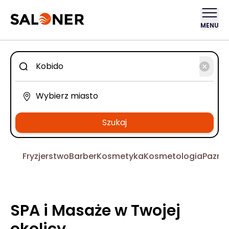
MENU
Szukaj
Fryzjerstwo
Barber
Kosmetyka
Kosmetologia
Pazno
SPA i Masaże w Twojej