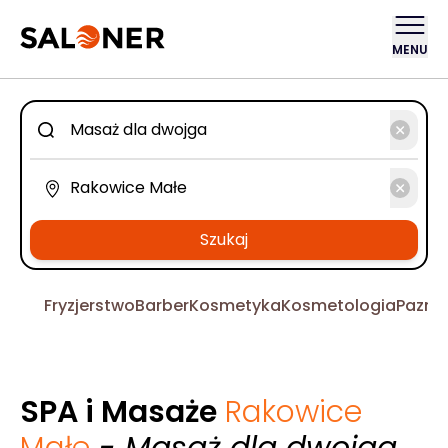
MENU
Szukaj
Fryzjerstwo
Barber
Kosmetyka
Kosmetologia
Pazno
SPA i Masaże
Rakowice