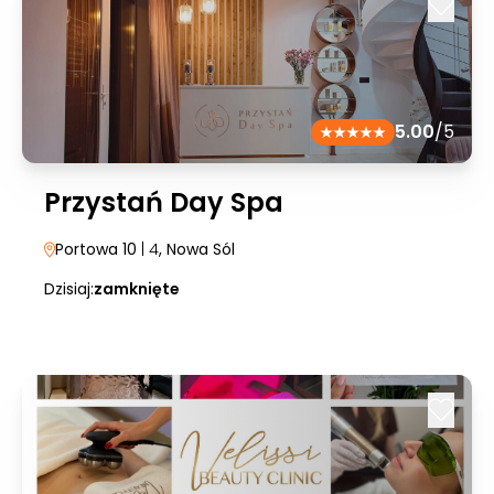
5.00
/5
Przystań Day Spa
Portowa 10
| 4
, Nowa Sól
Dzisiaj:
zamknięte