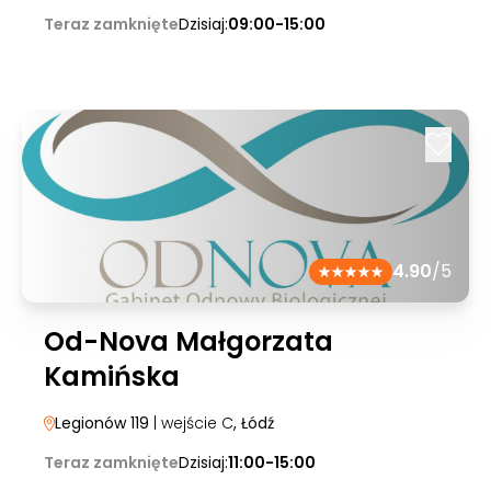
Teraz zamknięte
Dzisiaj:
09:00-15:00
4.90
/5
Od-Nova Małgorzata
Kamińska
Legionów 119
| wejście C
, Łódź
Teraz zamknięte
Dzisiaj:
11:00-15:00