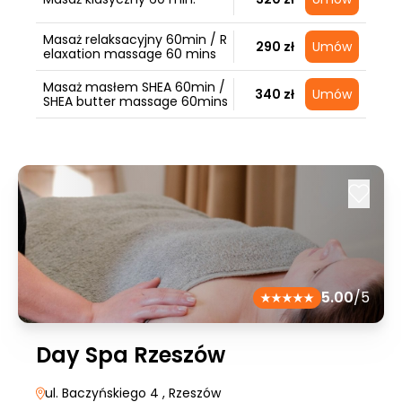
Masaż relaksacyjny 60min / R
290 zł
Umów
elaxation massage 60 mins
Masaż masłem SHEA 60min /
340 zł
Umów
SHEA butter massage 60mins
5.00
/5
Day Spa Rzeszów
ul. Baczyńskiego 4
, Rzeszów