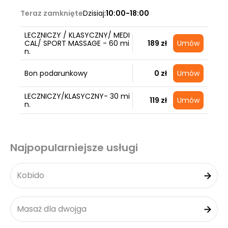
Teraz zamknięte
Dzisiaj:
10:00-18:00
LECZNICZY / KLASYCZNY/ MEDI
CAL/ SPORT MASSAGE - 60 mi
189 zł
Umów
n.
Bon podarunkowy
0 zł
Umów
LECZNICZY/KLASYCZNY- 30 mi
119 zł
Umów
n.
Najpopularniejsze usługi
Kobido
Masaż dla dwojga