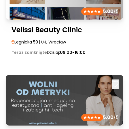
5.00
/5
Velissi Beauty Clinic
Legnicka 59
| U4
, Wrocław
Teraz zamknięte
Dzisiaj:
09:00-16:00
5.00
/5