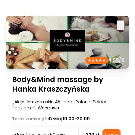
4.99
/5
Body&Mind massage by
Hanka Kraszczyńska
Aleje Jerozolimskie 45
| Hotel Polonia Palace
poziom -1
, Warszawa
Teraz zamknięte
Dzisiaj:
10:00-20:00
Masaż klasyczny 60 min.
320 zł
Umów