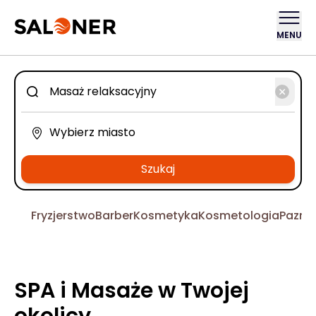
MENU
Szukaj
Fryzjerstwo
Barber
Kosmetyka
Kosmetologia
Pazno
SPA i Masaże w Twojej