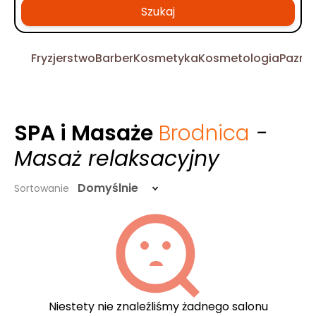
Szukaj
Fryzjerstwo
Barber
Kosmetyka
Kosmetologia
Pazno
SPA i Masaże
Brodnica
-
Masaż relaksacyjny
Domyślnie
Sortowanie
Niestety nie znaleźliśmy żadnego salonu