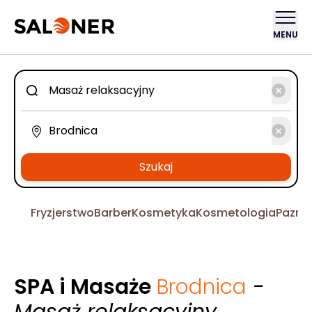
MENU
Szukaj
Fryzjerstwo
Barber
Kosmetyka
Kosmetologia
Pazno
SPA i Masaże
Brodnica
-