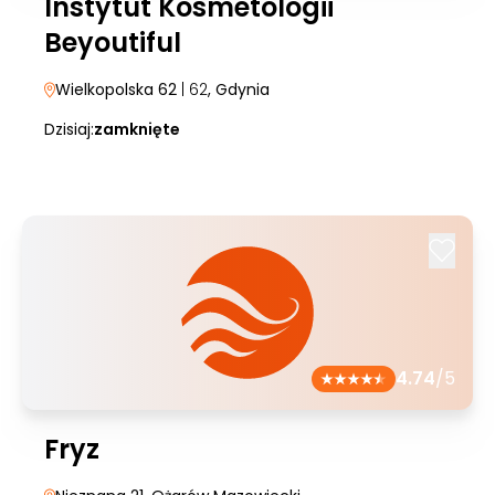
Instytut Kosmetologii
Beyoutiful
Wielkopolska 62
| 62
, Gdynia
Dzisiaj:
zamknięte
4.74
/5
Fryz