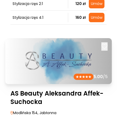
Stylizacja rzęs 2:1
120 zł
Umów
Stylizacja rzęs 4:1
160 zł
Umów
5.00
/5
AS Beauty Aleksandra Affek-
Suchocka
Modlińska 154
, Jabłonna