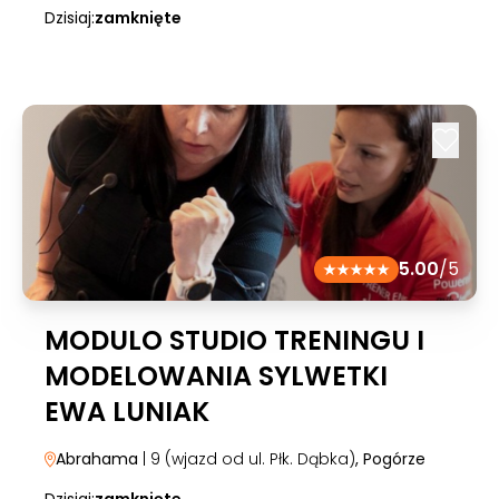
Dzisiaj:
zamknięte
5.00
/5
MODULO STUDIO TRENINGU I
MODELOWANIA SYLWETKI
EWA LUNIAK
Abrahama
| 9 (wjazd od ul. Płk. Dąbka)
, Pogórze