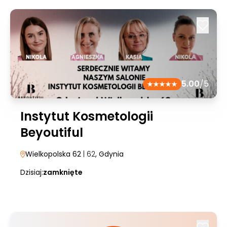
5.00
/5
Instytut Kosmetologii
Beyoutiful
Wielkopolska 62
| 62
, Gdynia
Dzisiaj:
zamknięte