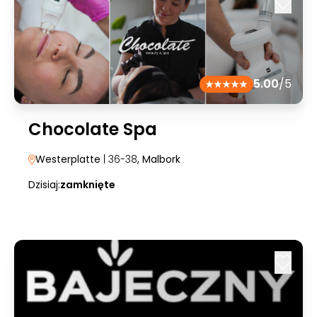
5.00
/5
Chocolate Spa
Westerplatte
| 36-38
, Malbork
Dzisiaj:
zamknięte