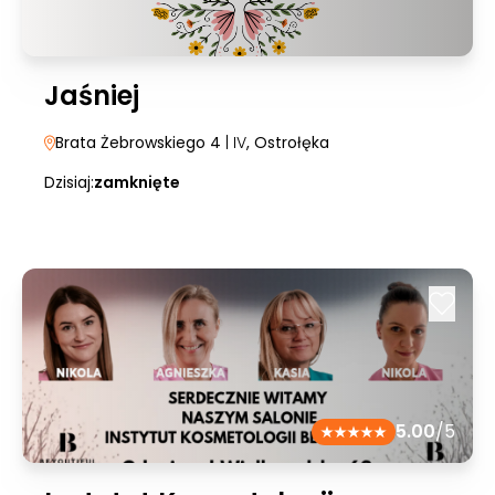
Jaśniej
Brata Żebrowskiego 4
| IV
, Ostrołęka
Dzisiaj:
zamknięte
5.00
/5