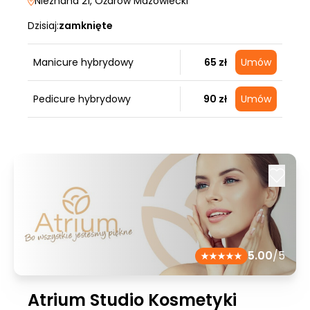
Nieznana 21
, Ożarów Mazowiecki
Dzisiaj:
zamknięte
Manicure hybrydowy
65 zł
Umów
Pedicure hybrydowy
90 zł
Umów
5.00
/5
Atrium Studio Kosmetyki