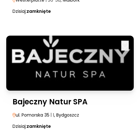
Westerplatte
| 36-38
, Malbork
Dzisiaj:
zamknięte
Bajeczny Natur SPA
ul. Pomorska 35
| 1
, Bydgoszcz
Dzisiaj:
zamknięte