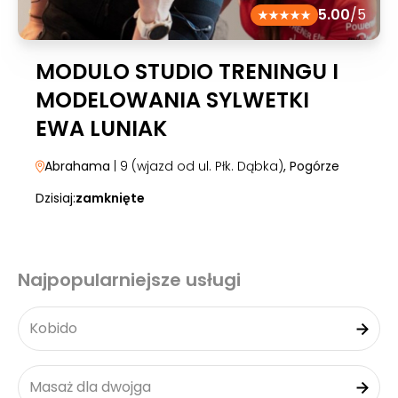
5.00
/5
MODULO STUDIO TRENINGU I
MODELOWANIA SYLWETKI
EWA LUNIAK
Abrahama
| 9 (wjazd od ul. Płk. Dąbka)
, Pogórze
Dzisiaj:
zamknięte
Najpopularniejsze usługi
Kobido
Masaż dla dwojga