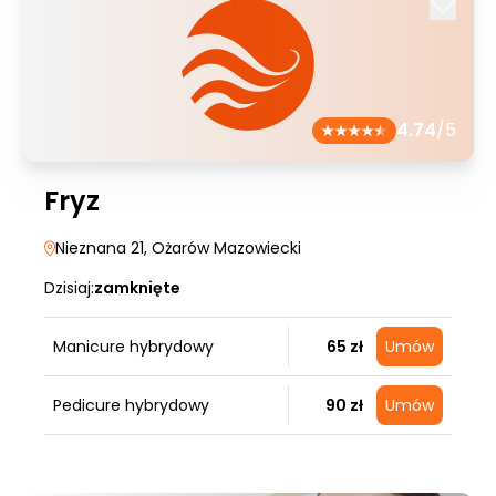
4.74
/5
Fryz
Nieznana 21
, Ożarów Mazowiecki
Dzisiaj:
zamknięte
Manicure hybrydowy
65 zł
Umów
Pedicure hybrydowy
90 zł
Umów