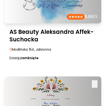
5.00
/5
AS Beauty Aleksandra Affek-
Suchocka
Modlińska 154
, Jabłonna
Dzisiaj:
zamknięte