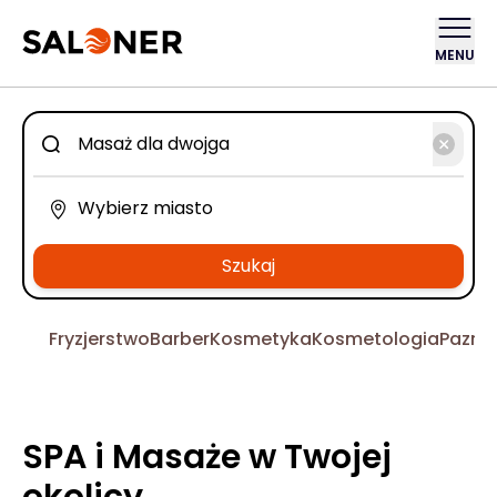
MENU
Szukaj
Fryzjerstwo
Barber
Kosmetyka
Kosmetologia
Pazno
SPA i Masaże w Twojej