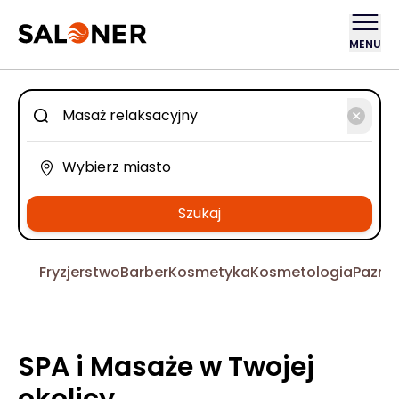
MENU
Szukaj
Fryzjerstwo
Barber
Kosmetyka
Kosmetologia
Pazno
SPA i Masaże w Twojej