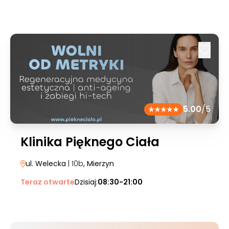
5.00
/5
Klinika Pięknego Ciała
ul. Welecka
| 10b
, Mierzyn
Teraz otwarte
Dzisiaj:
08:30-21:00