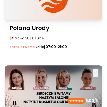
Polana Urody
Gajowa 56
| 1
, Tulce
Teraz otwarte
Dzisiaj:
07:00-21:00
5.00
/5