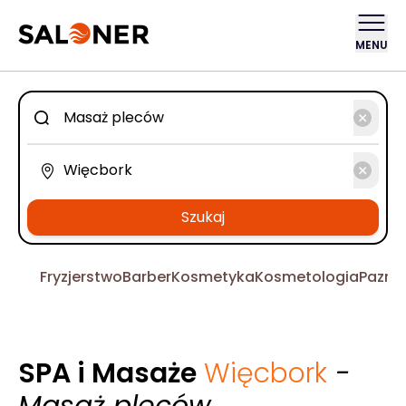
MENU
Szukaj
Fryzjerstwo
Barber
Kosmetyka
Kosmetologia
Pazno
SPA i Masaże
Więcbork
-