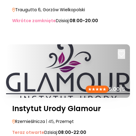
Traugutta 6
, Gorzów Wielkopolski
Wkrótce zamknięte
Dzisiaj:
08:00-20:00
5.00
/5
Instytut Urody Glamour
Rzemieślnicza
| 45
, Przemęt
Teraz otwarte
Dzisiaj:
08:00-22:00