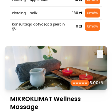
Piercing - helix
130 zł
Umów
Konsultacja dotycząca piercin
0 zł
Umów
gu
5.00
/5
MIKROKLIMAT Wellness
Massage