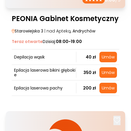
PEONIA Gabinet Kosmetyczny
Starowiejska 3
| nad Apteką
, Andrychów
Teraz otwarte
Dzisiaj:
08:00-19:00
Depilacja wąsik
40 zł
Umów
Epilacja laserowa bikini głęboki
350 zł
Umów
e
Epilacja laserowa pachy
200 zł
Umów