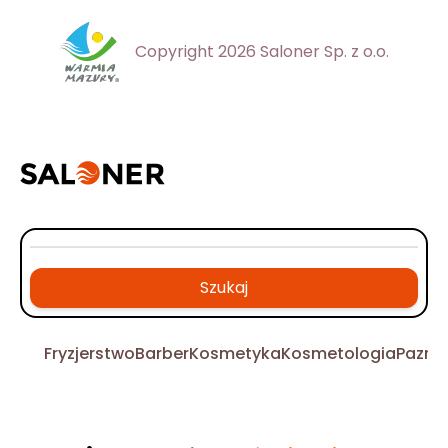
Copyright 2026 Saloner Sp. z o.o.
Szukaj
Fryzjerstwo
Barber
Kosmetyka
Kosmetologia
Pazno