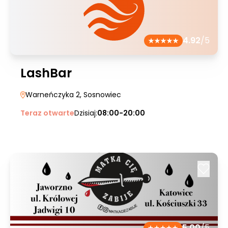
4.92
/5
LashBar
Warneńczyka 2
, Sosnowiec
Teraz otwarte
Dzisiaj:
08:00-20:00
5.00
/5