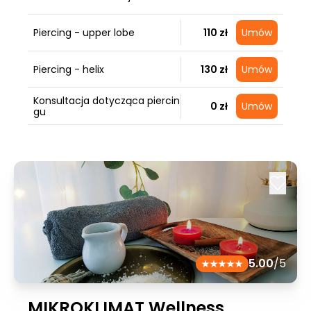
Piercing - upper lobe
110 zł
Umów
Piercing - helix
130 zł
Umów
Konsultacja dotycząca piercin
0 zł
Umów
gu
5.00
/5
MIKROKLIMAT Wellness