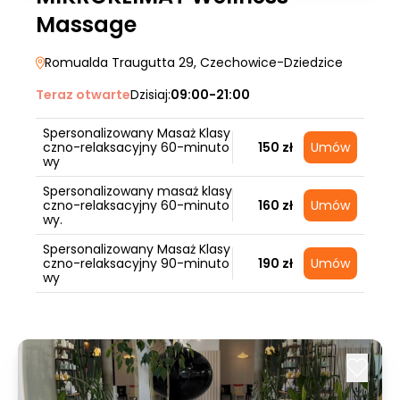
Massage
Romualda Traugutta 29
, Czechowice-Dziedzice
Teraz otwarte
Dzisiaj:
09:00-21:00
Spersonalizowany Masaż Klasy
czno-relaksacyjny 60-minuto
150 zł
Umów
wy
Spersonalizowany masaż klasy
czno-relaksacyjny 60-minuto
160 zł
Umów
wy.
Spersonalizowany Masaż Klasy
czno-relaksacyjny 90-minuto
190 zł
Umów
wy