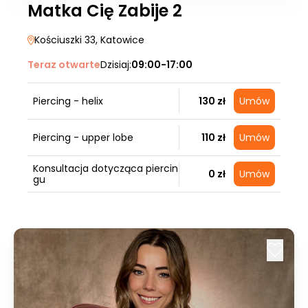
Matka Cię Zabije 2
Kościuszki 33
, Katowice
Teraz otwarte
Dzisiaj:
09:00-17:00
Piercing - helix
130 zł
Umów
Piercing - upper lobe
110 zł
Umów
Konsultacja dotycząca piercin
0 zł
Umów
gu