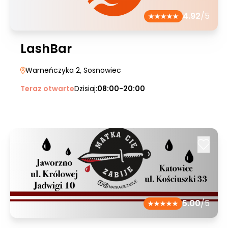
4.92
/5
LashBar
Warneńczyka 2
, Sosnowiec
Teraz otwarte
Dzisiaj:
08:00-20:00
5.00
/5