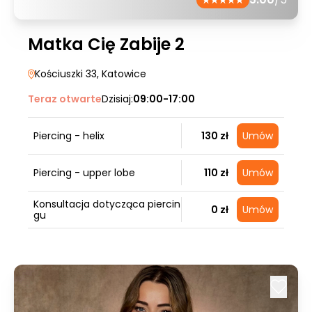
Matka Cię Zabije 2
Kościuszki 33
, Katowice
Teraz otwarte
Dzisiaj:
09:00-17:00
Piercing - helix
130 zł
Umów
Piercing - upper lobe
110 zł
Umów
Konsultacja dotycząca piercin
0 zł
Umów
gu