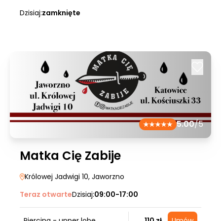
Dzisiaj:
zamknięte
5.00
/5
Matka Cię Zabije
Królowej Jadwigi 10
, Jaworzno
Teraz otwarte
Dzisiaj:
09:00-17:00
Piercing - upper lobe
110 zł
Umów