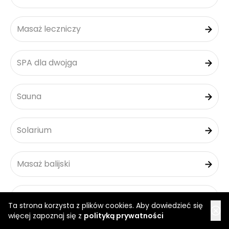
Masaż leczniczy
SPA dla dwojga
Sauna
Solarium
Masaż balijski
Masaż tajski
Ta strona korzysta z plików cookies. Aby dowiedzieć się
więcej zapoznaj się z
polityką prywatności