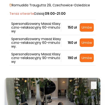
Romualda Traugutta 29
, Czechowice-Dziedzice
Teraz otwarte
Dzisiaj:
09:00-21:00
Spersonalizowany Masaż Klasy
czno-relaksacyjny 60-minuto
150 zł
Umów
wy
Spersonalizowany masaż klasy
czno-relaksacyjny 60-minuto
160 zł
Umów
wy.
Spersonalizowany Masaż Klasy
czno-relaksacyjny 90-minuto
190 zł
Umów
wy