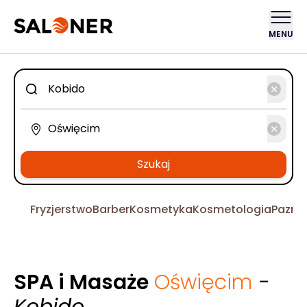
MENU
Szukaj
Fryzjerstwo
Barber
Kosmetyka
Kosmetologia
Pazno
SPA i Masaże
Oświęcim
-