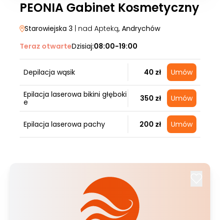
PEONIA Gabinet Kosmetyczny
Starowiejska 3
| nad Apteką
, Andrychów
Teraz otwarte
Dzisiaj:
08:00-19:00
Depilacja wąsik
40 zł
Umów
Epilacja laserowa bikini głęboki
350 zł
Umów
e
Epilacja laserowa pachy
200 zł
Umów