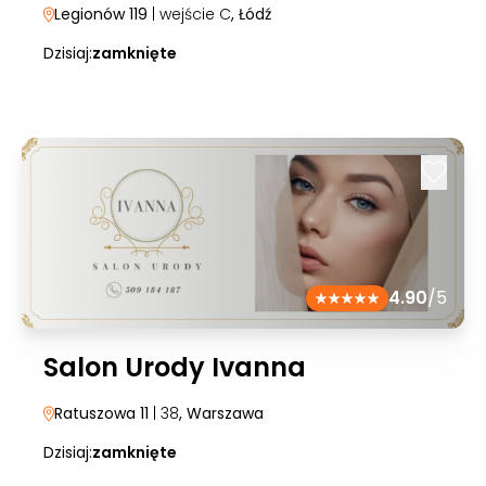
Legionów 119
| wejście C
, Łódź
Dzisiaj:
zamknięte
4.90
/5
Salon Urody Ivanna
Ratuszowa 11
| 38
, Warszawa
Dzisiaj:
zamknięte