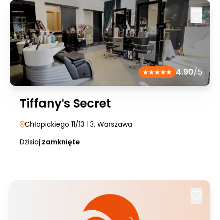
4.90
/5
Tiffanyˈs Secret
Chłopickiego 11/13
| 3
, Warszawa
Dzisiaj:
zamknięte