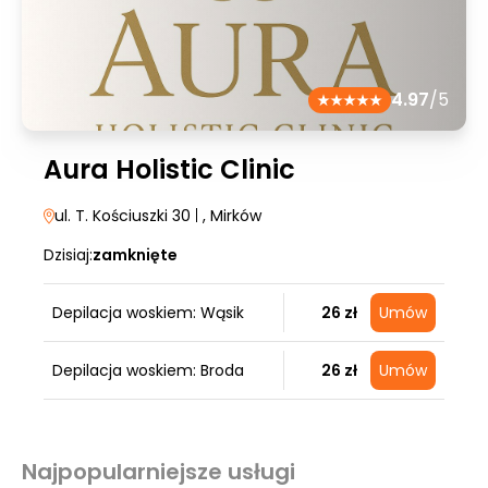
4.97
/5
Aura Holistic Clinic
ul. T. Kościuszki 30
|
, Mirków
Dzisiaj:
zamknięte
Depilacja woskiem: Wąsik
26 zł
Umów
Depilacja woskiem: Broda
26 zł
Umów
Najpopularniejsze usługi