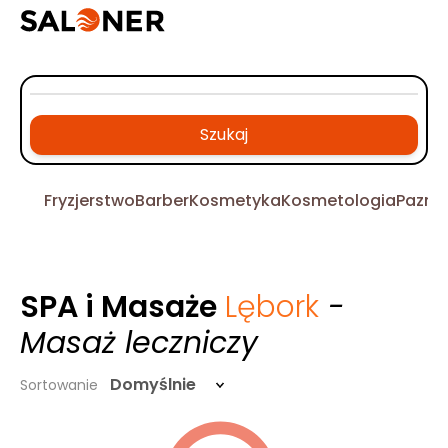
Szukaj
Fryzjerstwo
Barber
Kosmetyka
Kosmetologia
Pazno
SPA i Masaże
Lębork
-
Masaż leczniczy
Domyślnie
Sortowanie