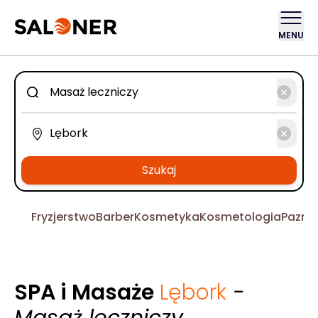
MENU
Szukaj
Fryzjerstwo
Barber
Kosmetyka
Kosmetologia
Pazno
SPA i Masaże
Lębork
-