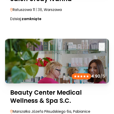
Ratuszowa 11
| 38
, Warszawa
Dzisiaj:
zamknięte
4.90
/5
Beauty Center Medical
Wellness & Spa S.C.
Marszałka Józefa Piłsudskiego 6a
, Pabianice