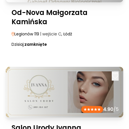
Od-Nova Małgorzata
Kamińska
Legionów 119
| wejście C
, Łódź
Dzisiaj:
zamknięte
4.90
/5
Salon Urody Ivanna