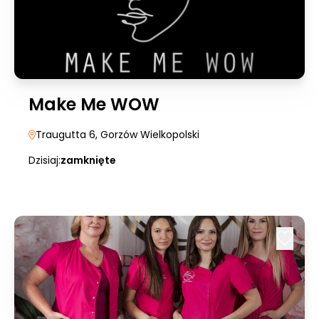
Make Me WOW
Traugutta 6
, Gorzów Wielkopolski
Dzisiaj:
zamknięte