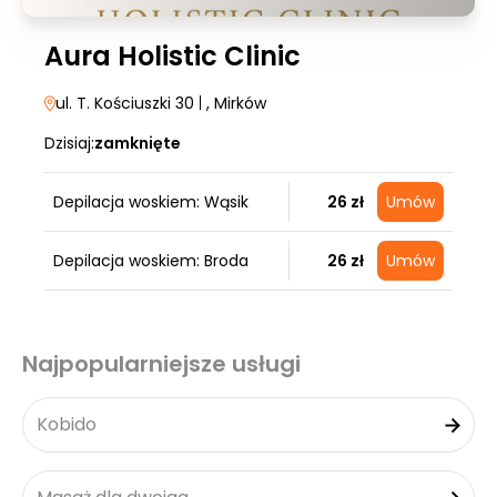
Aura Holistic Clinic
ul. T. Kościuszki 30
|
, Mirków
Dzisiaj:
zamknięte
Depilacja woskiem: Wąsik
26 zł
Umów
Depilacja woskiem: Broda
26 zł
Umów
Najpopularniejsze usługi
Kobido