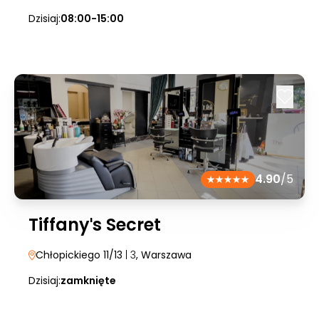
Dzisiaj:
08:00-15:00
4.90
/5
Tiffanyˈs Secret
Chłopickiego 11/13
| 3
, Warszawa
Dzisiaj:
zamknięte