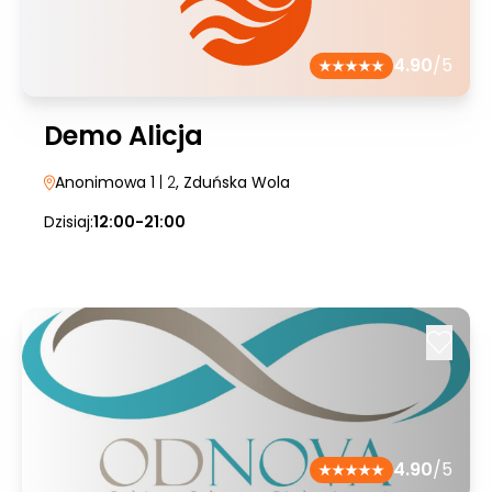
4.90
/5
Demo Alicja
Anonimowa 1
| 2
, Zduńska Wola
Dzisiaj:
12:00-21:00
4.90
/5