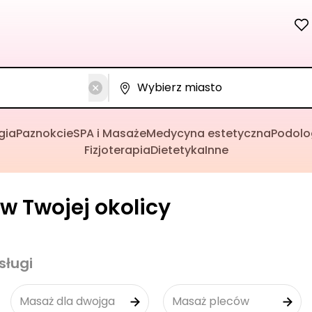
gia
Paznokcie
SPA i Masaże
Medycyna estetyczna
Podolo
Fizjoterapia
Dietetyka
Inne
w Twojej okolicy
sługi
Masaż dla dwojga
Masaż pleców