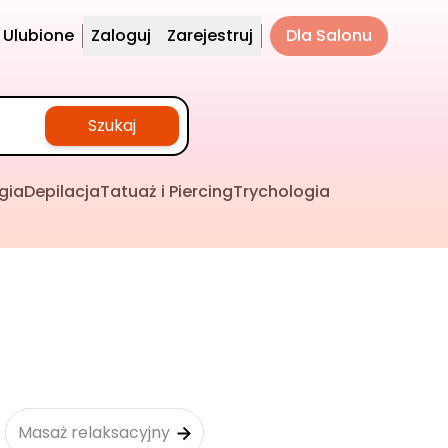
Ulubione
Zaloguj
Zarejestruj
Dla Salonu
Szukaj
gia
Depilacja
Tatuaż i Piercing
Trychologia
Masaż relaksacyjny