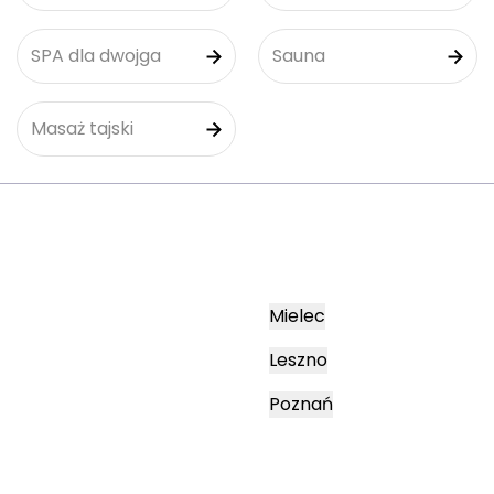
SPA dla dwojga
Sauna
Masaż tajski
Mielec
Leszno
Poznań