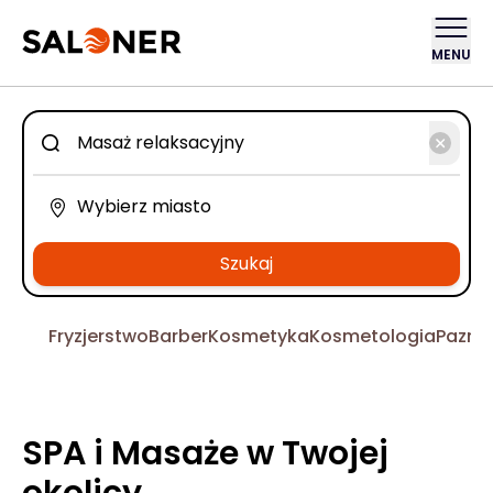
MENU
Szukaj
Fryzjerstwo
Barber
Kosmetyka
Kosmetologia
Pazno
SPA i Masaże w Twojej