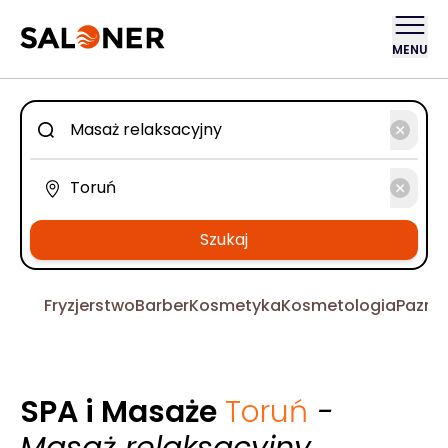
MENU
Szukaj
Fryzjerstwo
Barber
Kosmetyka
Kosmetologia
Pazno
SPA i Masaże
Toruń
-