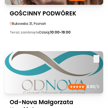
GOŚCINNY PODWÓREK
Bukowska 31
, Poznań
Teraz zamknięte
Dzisiaj:
10:00-19:00
4.90
/5
Od-Nova Małgorzata