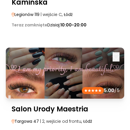
Kamińska
Legionów 119
| wejście C
, Łódź
Teraz zamknięte
Dzisiaj:
10:00-20:00
5.00
/5
Salon Urody Maestria
Targowa 47
| 2, wejście od frontu
, Łódź