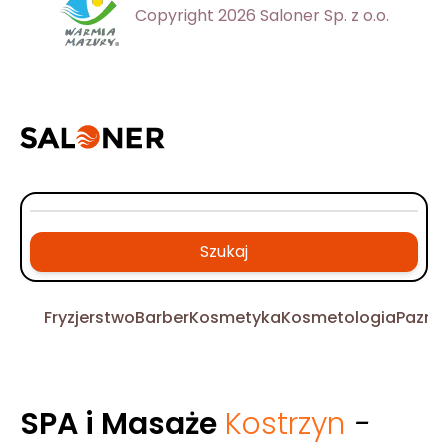
Copyright 2026 Saloner Sp. z o.o.
Szukaj
Fryzjerstwo
Barber
Kosmetyka
Kosmetologia
Pazno
SPA i Masaże
Kostrzyn
-