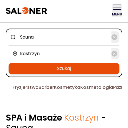
MENU
Szukaj
Fryzjerstwo
Barber
Kosmetyka
Kosmetologia
Pazno
SPA i Masaże
Kostrzyn
-