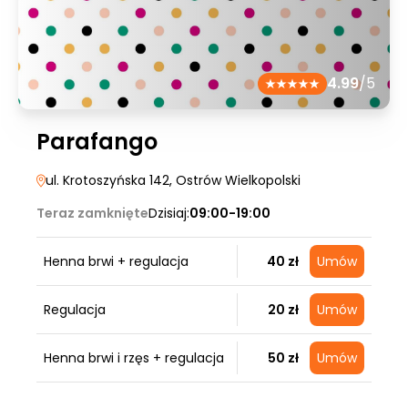
4.99
/5
Parafango
ul. Krotoszyńska 142
, Ostrów Wielkopolski
Teraz zamknięte
Dzisiaj:
09:00-19:00
Henna brwi + regulacja
40 zł
Umów
Regulacja
20 zł
Umów
Henna brwi i rzęs + regulacja
50 zł
Umów