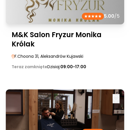
5.00
/5
M&K Salon Fryzur Monika
Królak
F.Choona 31
, Aleksandrów Kujawski
Teraz zamknięte
Dzisiaj:
09:00-17:00