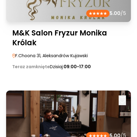
5.00
/5
M&K Salon Fryzur Monika
Królak
F.Choona 31
, Aleksandrów Kujawski
Teraz zamknięte
Dzisiaj:
09:00-17:00
5.00
/5