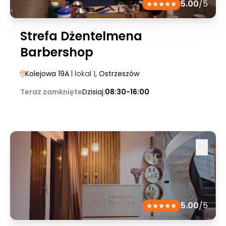
5.00
/5
Strefa Dżentelmena
Barbershop
Kolejowa 19A
| lokal 1
, Ostrzeszów
Teraz zamknięte
Dzisiaj:
08:30-16:00
5.00
/5