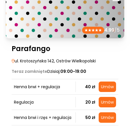
4.99
/5
Parafango
ul. Krotoszyńska 142
, Ostrów Wielkopolski
Teraz zamknięte
Dzisiaj:
09:00-19:00
Henna brwi + regulacja
40 zł
Umów
Regulacja
20 zł
Umów
Henna brwi i rzęs + regulacja
50 zł
Umów