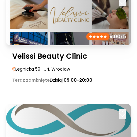
5.00
/5
Velissi Beauty Clinic
Legnicka 59
| U4
, Wrocław
Teraz zamknięte
Dzisiaj:
09:00-20:00