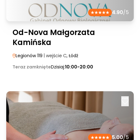
4.90
/5
Od-Nova Małgorzata
Kamińska
Legionów 119
| wejście C
, Łódź
Teraz zamknięte
Dzisiaj:
10:00-20:00
5.00
/5