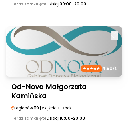
Teraz zamknięte
Dzisiaj:
09:00-20:00
4.90
/5
Od-Nova Małgorzata
Kamińska
Legionów 119
| wejście C
, Łódź
Teraz zamknięte
Dzisiaj:
10:00-20:00