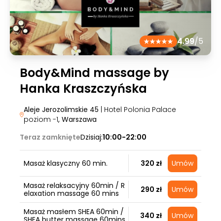
4.99
/5
Body&Mind massage by
Hanka Kraszczyńska
Aleje Jerozolimskie 45
| Hotel Polonia Palace
poziom -1
, Warszawa
Teraz zamknięte
Dzisiaj:
10:00-22:00
Masaż klasyczny 60 min.
320 zł
Umów
Masaż relaksacyjny 60min / R
290 zł
Umów
elaxation massage 60 mins
Masaż masłem SHEA 60min /
340 zł
Umów
SHEA butter massage 60mins