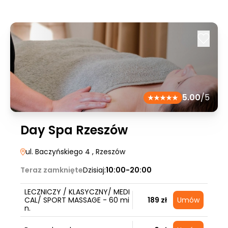
5.00
/5
Day Spa Rzeszów
ul. Baczyńskiego 4
, Rzeszów
Teraz zamknięte
Dzisiaj:
10:00-20:00
LECZNICZY / KLASYCZNY/ MEDI
CAL/ SPORT MASSAGE - 60 mi
189 zł
Umów
n.