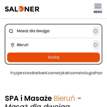
MENU
Szukaj
Fryzjerstwo
Barber
Kosmetyka
Kosmetologia
Pazno
SPA i Masaże
Bieruń
-