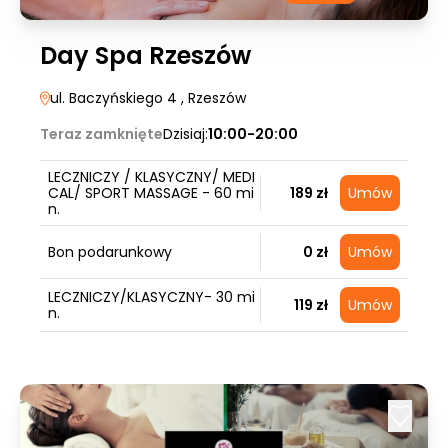
Day Spa Rzeszów
ul. Baczyńskiego 4
, Rzeszów
Teraz zamknięte
Dzisiaj:
10:00-20:00
LECZNICZY / KLASYCZNY/ MEDI
CAL/ SPORT MASSAGE - 60 mi
189 zł
Umów
n.
Bon podarunkowy
0 zł
Umów
LECZNICZY/KLASYCZNY- 30 mi
119 zł
Umów
n.