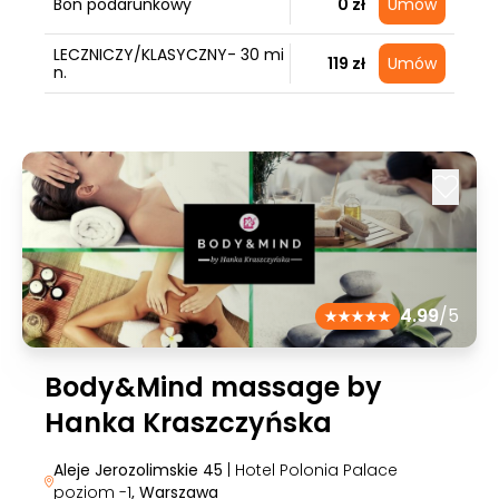
Bon podarunkowy
0 zł
Umów
LECZNICZY/KLASYCZNY- 30 mi
119 zł
Umów
n.
4.99
/5
Body&Mind massage by
Hanka Kraszczyńska
Aleje Jerozolimskie 45
| Hotel Polonia Palace
poziom -1
, Warszawa