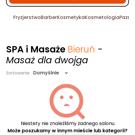
Fryzjerstwo
Barber
Kosmetyka
Kosmetologia
Pazno
SPA i Masaże
Bieruń
-
Masaż dla dwojga
Domyślnie
Sortowanie
Niestety nie znaleźliśmy żadnego salonu
Może poszukamy w innym mieście lub kategorii?