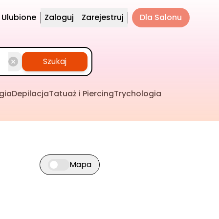
Ulubione
Zaloguj
Zarejestruj
Dla Salonu
Szukaj
gia
Depilacja
Tatuaż i Piercing
Trychologia
Mapa
Przełącz widok mapy