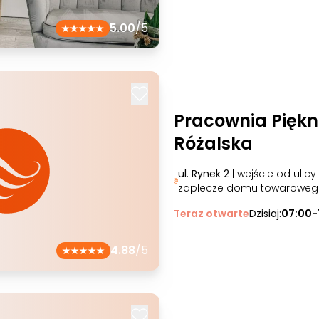
5.00
/5
Pracownia Pięk
Różalska
ul. Rynek 2
| wejście od ulicy
zaplecze domu towaroweg
Teraz otwarte
Dzisiaj:
07:00-
4.88
/5