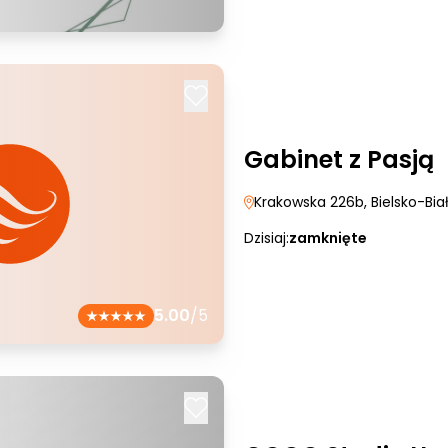
Gabinet z Pasją
Krakowska 226b
, Bielsko-Bia
Dzisiaj:
zamknięte
5.00
/5