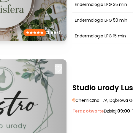
Endermologia LPG 35 min
Endermologia LPG 50 min
4.98
/5
Endermologia LPG 15 min
Studio urody Lus
Chemiczna
| 7A
, Dąbrowa G
Teraz otwarte
Dzisiaj:
09:00-