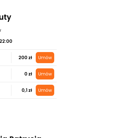
auty
w
22:00
200 zł
Umów
0 zł
Umów
0,1 zł
Umów