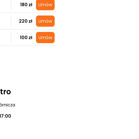
180 zł
Umów
220 zł
Umów
100 zł
Umów
tro
órnicza
17:00