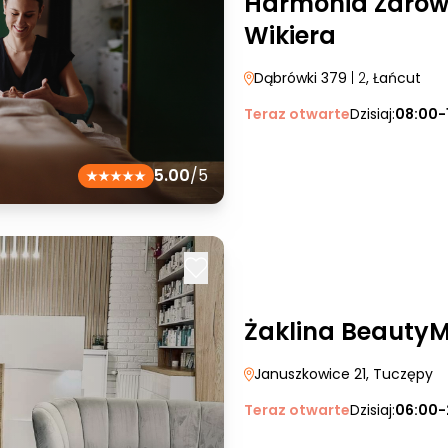
Harmonia Zdrowi
Wikiera
Dąbrówki 379
| 2
, Łańcut
Teraz otwarte
Dzisiaj:
08:00-
5.00
/5
Żaklina Beauty
Januszkowice 21
, Tuczępy
Teraz otwarte
Dzisiaj:
06:00-