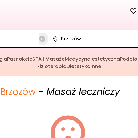
gia
Paznokcie
SPA i Masaże
Medycyna estetyczna
Podolo
Fizjoterapia
Dietetyka
Inne
Brzozów
- Masaż leczniczy