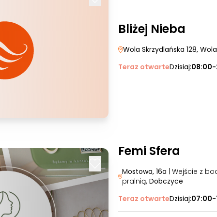
Bliżej Nieba
Wola Skrzydlańska 128
, Wol
Teraz otwarte
Dzisiaj:
08:00-
Femi Sfera
Mostowa, 16a
| Wejście z bo
pralnią
, Dobczyce
Teraz otwarte
Dzisiaj:
07:00-