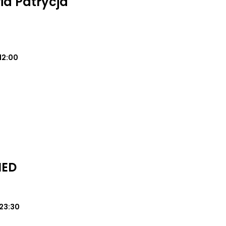
a Patrycja
12:00
MED
23:30