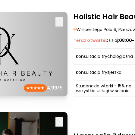
Holistic Hair Be
Wincentego Pola 6
, Rzeszó
Teraz otwarte
Dzisiaj:
08:00-
Konsultacja trychologiczna
Konsultacja fryzjerska
Studenckie wtorki - 15% na
4.99
/5
wszystkie usługi w salonie