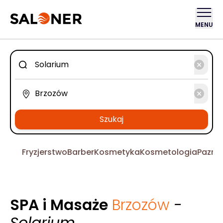
MENU
Szukaj
Fryzjerstwo
Barber
Kosmetyka
Kosmetologia
Pazno
SPA i Masaże
Brzozów
-