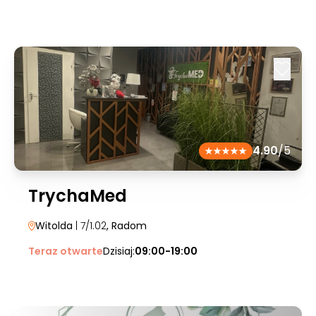
4.90
/5
TrychaMed
Witolda
| 7/1.02
, Radom
Teraz otwarte
Dzisiaj:
09:00-19:00