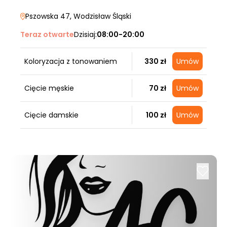
Pszowska 47
, Wodzisław Śląski
Teraz otwarte
Dzisiaj:
08:00-20:00
Koloryzacja z tonowaniem
330 zł
Umów
Cięcie męskie
70 zł
Umów
Cięcie damskie
100 zł
Umów