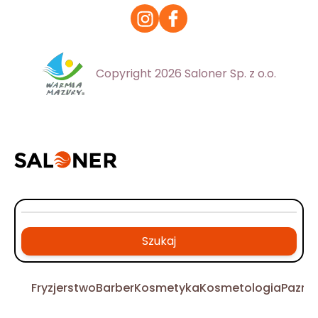
Copyright 2026 Saloner Sp. z o.o.
Szukaj
Fryzjerstwo
Barber
Kosmetyka
Kosmetologia
Pazno