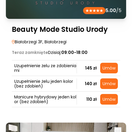
5.00
/5
Beauty Mode Studio Urody
Białobrzegi 3F
, Białobrzegi
Teraz zamknięte
Dzisiaj:
09:00-18:00
Uzupełnienie żelu ze zdobienia
145 zł
Umów
mi
Uzupełnienie żelu jeden kolor
140 zł
Umów
(bez zdobień)
Manicure hybrydowy jeden kol
110 zł
Umów
or (bez zdobień)