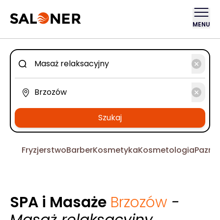
MENU
Szukaj
Fryzjerstwo
Barber
Kosmetyka
Kosmetologia
Pazno
SPA i Masaże
Brzozów
-