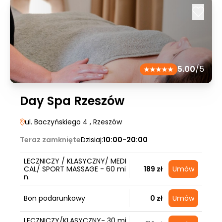
5.00
/5
Day Spa Rzeszów
ul. Baczyńskiego 4
, Rzeszów
Teraz zamknięte
Dzisiaj:
10:00-20:00
LECZNICZY / KLASYCZNY/ MEDI
CAL/ SPORT MASSAGE - 60 mi
189 zł
Umów
n.
Bon podarunkowy
0 zł
Umów
LECZNICZY/KLASYCZNY- 30 mi