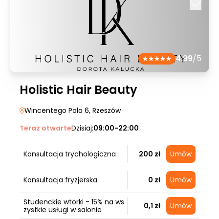
4.99
/5
Holistic Hair Beauty
Wincentego Pola 6
, Rzeszów
Teraz otwarte
Dzisiaj:
09:00-22:00
Konsultacja trychologiczna
200 zł
Umów
Konsultacja fryzjerska
0 zł
Umów
Studenckie wtorki - 15% na ws
0,1 zł
Umów
zystkie usługi w salonie