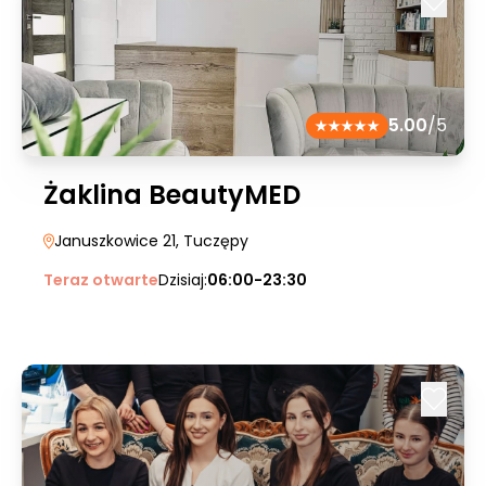
5.00
/5
Żaklina BeautyMED
Januszkowice 21
, Tuczępy
Teraz otwarte
Dzisiaj:
06:00-23:30