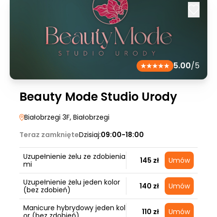
5.00
/5
Beauty Mode Studio Urody
Białobrzegi 3F
, Białobrzegi
Teraz zamknięte
Dzisiaj:
09:00-18:00
Uzupełnienie żelu ze zdobienia
145 zł
Umów
mi
Uzupełnienie żelu jeden kolor
140 zł
Umów
(bez zdobień)
Manicure hybrydowy jeden kol
110 zł
Umów
or (bez zdobień)