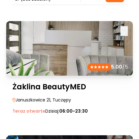
5.00
/5
Żaklina BeautyMED
Januszkowice 21
, Tuczępy
Teraz otwarte
Dzisiaj:
06:00-23:30