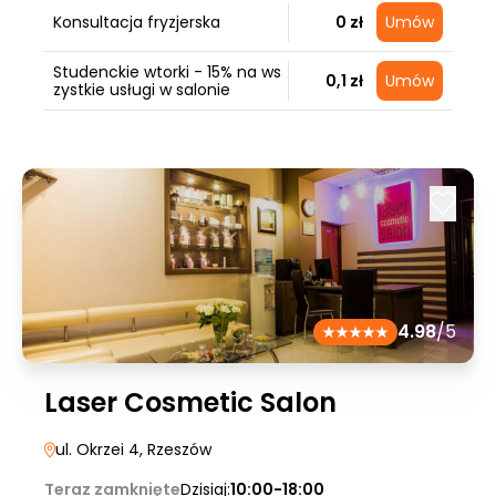
Konsultacja fryzjerska
0 zł
Umów
Studenckie wtorki - 15% na ws
0,1 zł
Umów
zystkie usługi w salonie
4.98
/5
Laser Cosmetic Salon
ul. Okrzei 4
, Rzeszów
Teraz zamknięte
Dzisiaj:
10:00-18:00