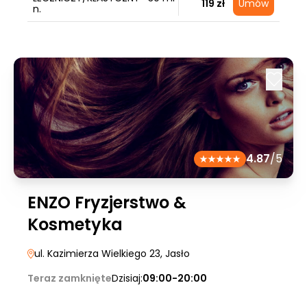
119 zł
Umów
n.
4.87
/5
ENZO Fryzjerstwo &
Kosmetyka
ul. Kazimierza Wielkiego 23
, Jasło
Teraz zamknięte
Dzisiaj:
09:00-20:00