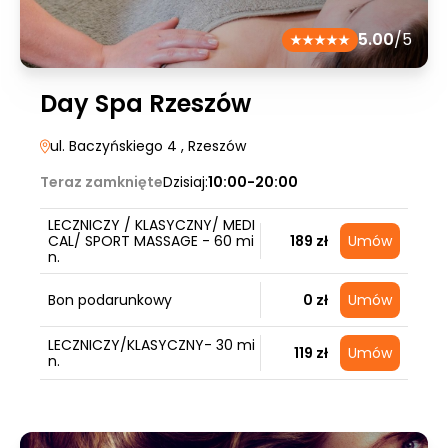
5.00
/5
Day Spa Rzeszów
ul. Baczyńskiego 4
, Rzeszów
Teraz zamknięte
Dzisiaj:
10:00-20:00
LECZNICZY / KLASYCZNY/ MEDI
CAL/ SPORT MASSAGE - 60 mi
189 zł
Umów
n.
Bon podarunkowy
0 zł
Umów
LECZNICZY/KLASYCZNY- 30 mi
119 zł
Umów
n.