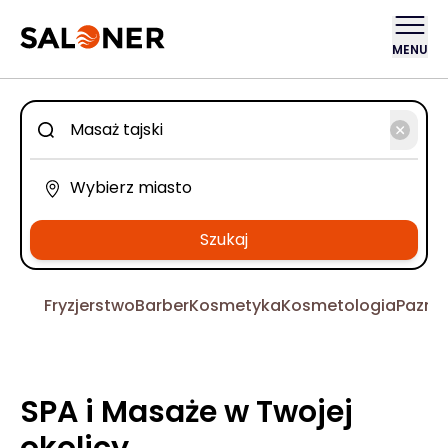
MENU
Szukaj
Fryzjerstwo
Barber
Kosmetyka
Kosmetologia
Pazno
SPA i Masaże w Twojej