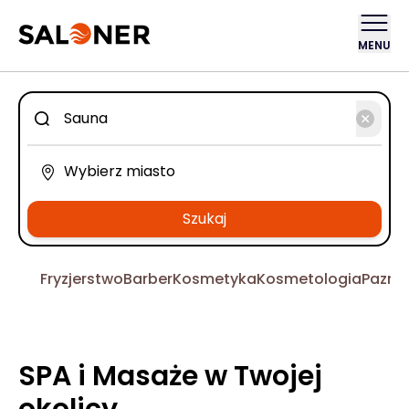
MENU
Szukaj
Fryzjerstwo
Barber
Kosmetyka
Kosmetologia
Pazno
SPA i Masaże w Twojej