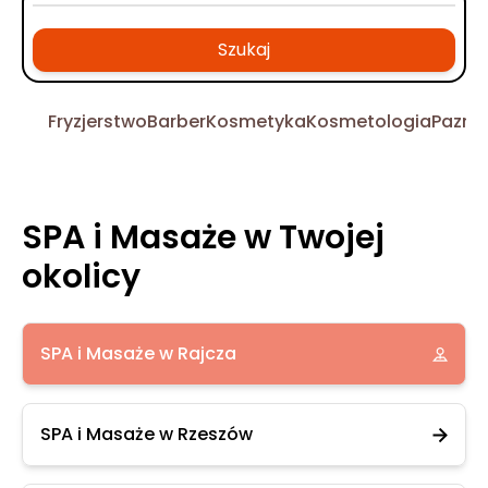
Szukaj
Fryzjerstwo
Barber
Kosmetyka
Kosmetologia
Pazno
SPA i Masaże w Twojej
okolicy
SPA i Masaże w Rajcza
SPA i Masaże w Rzeszów