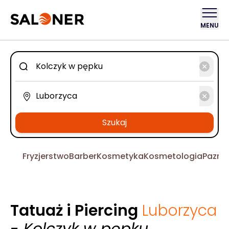
MENU
Szukaj
Fryzjerstwo
Barber
Kosmetyka
Kosmetologia
Pazno
Tatuaż i Piercing
Luborzyca