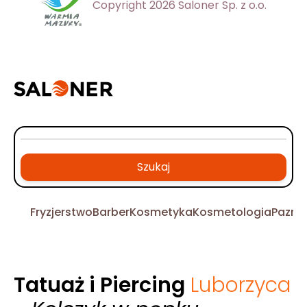
Copyright 2026 Saloner Sp. z o.o.
Szukaj
Fryzjerstwo
Barber
Kosmetyka
Kosmetologia
Pazno
Tatuaż i Piercing
Luborzyca