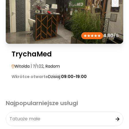
4.90
/5
TrychaMed
Witolda
| 7/1.02
, Radom
Wkrótce otwarte
Dzisiaj:
09:00-19:00
Najpopularniejsze usługi
Tatuaże małe