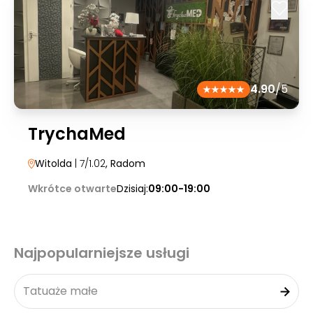
4.90
/5
TrychaMed
Witolda
| 7/1.02
, Radom
Wkrótce otwarte
Dzisiaj:
09:00-19:00
Najpopularniejsze usługi
Tatuaże małe