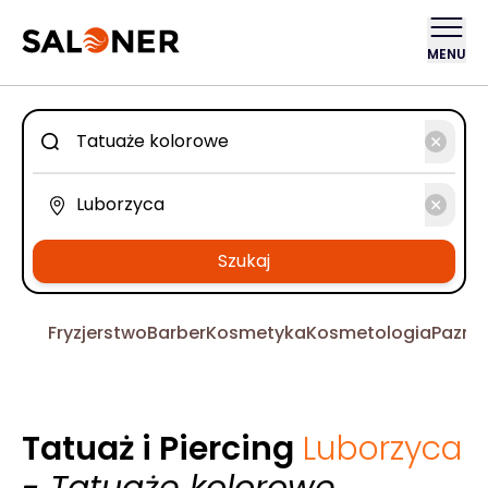
MENU
Szukaj
Fryzjerstwo
Barber
Kosmetyka
Kosmetologia
Pazno
Tatuaż i Piercing
Luborzyca