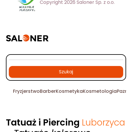
Copyright 2026 Saloner Sp. z o.o.
Szukaj
Fryzjerstwo
Barber
Kosmetyka
Kosmetologia
Pazno
Tatuaż i Piercing
Luborzyca