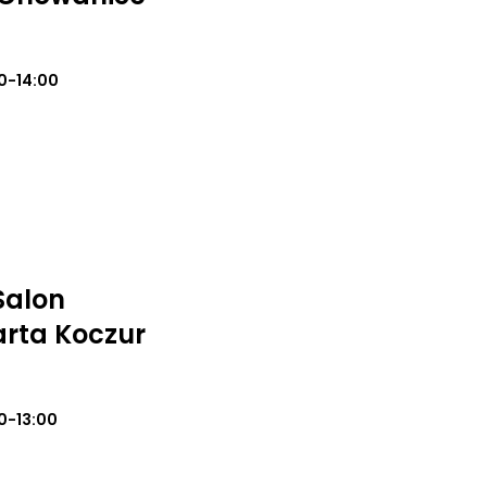
0-14:00
Salon
rta Koczur
0-13:00