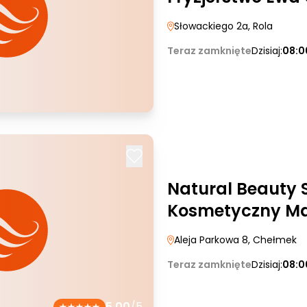
Słowackiego 2a
, Rola
Teraz zamknięte
Dzisiaj:
08:0
Natural Beauty 
Kosmetyczny Ma
Aleja Parkowa 8
, Chełmek
Teraz zamknięte
Dzisiaj:
08:0
5.00
/5