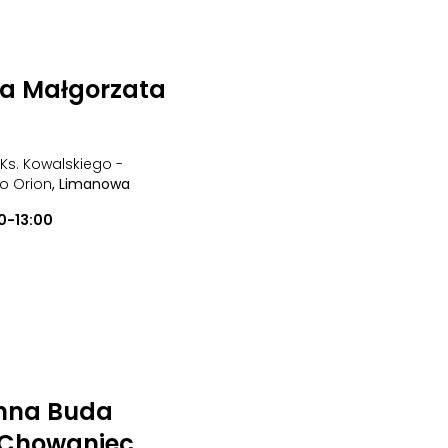
na Małgorzata
 Ks. Kowalskiego -
o Orion
, Limanowa
0-13:00
nna Buda
 Chowaniec