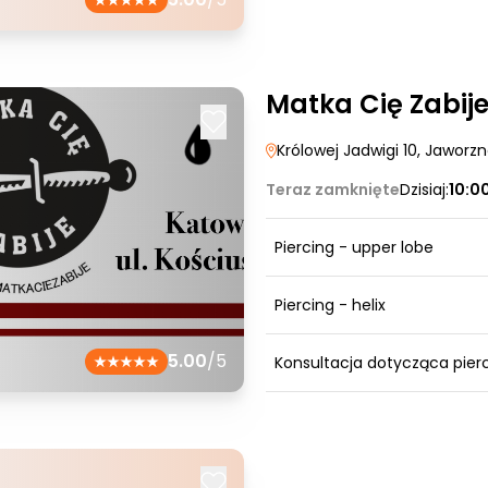
Matka Cię Zabij
Królowej Jadwigi 10
, Jaworz
Teraz zamknięte
Dzisiaj:
10:0
Piercing - upper lobe
Piercing - helix
5.00
/5
Konsultacja dotycząca pier