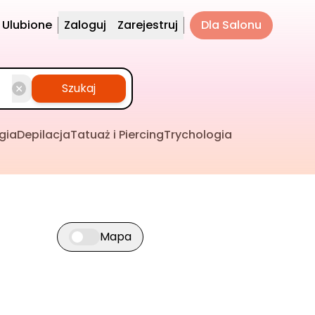
Ulubione
Zaloguj
Zarejestruj
Dla Salonu
Szukaj
gia
Depilacja
Tatuaż i Piercing
Trychologia
Mapa
Przełącz widok mapy