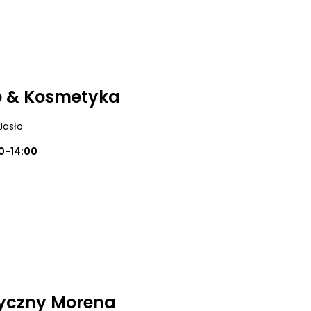
o & Kosmetyka
 Jasło
0-14:00
yczny Morena