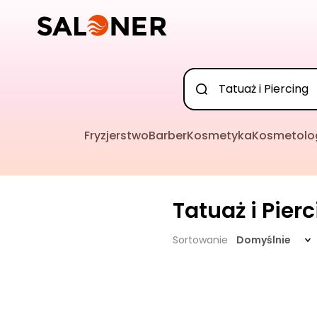
Fryzjerstwo
Barber
Kosmetyka
Kosmetolo
Tatuaż i Pier
Sortowanie
Domyślnie