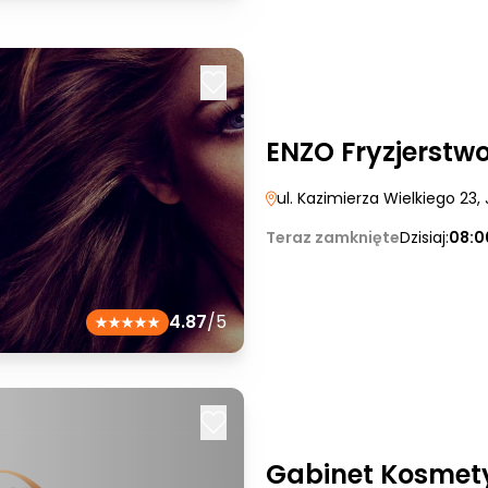
ENZO Fryzjerstw
ul. Kazimierza Wielkiego 23
,
Teraz zamknięte
Dzisiaj:
08:0
4.87
/5
Gabinet Kosmet