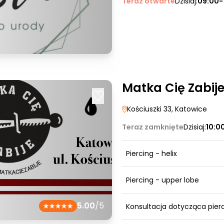
Teraz otwarte
Dzisiaj:
09:00-
Matka Cię Zabije
Kościuszki 33
, Katowice
Teraz zamknięte
Dzisiaj:
10:0
Piercing - helix
Piercing - upper lobe
5.00
/5
Konsultacja dotycząca pier