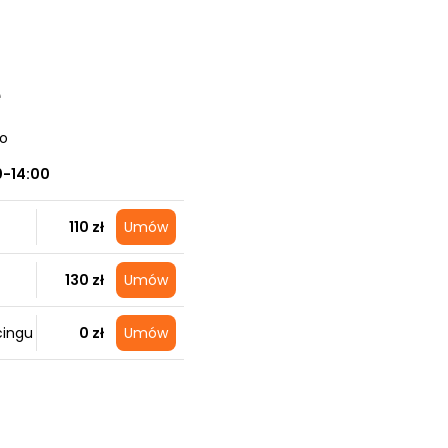
e
no
0-14:00
110 zł
Umów
130 zł
Umów
cingu
0 zł
Umów