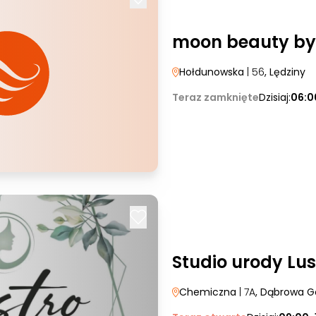
moon beauty by
Hołdunowska
| 56
, Lędziny
Teraz zamknięte
Dzisiaj:
06:0
Studio urody Lus
Chemiczna
| 7A
, Dąbrowa G