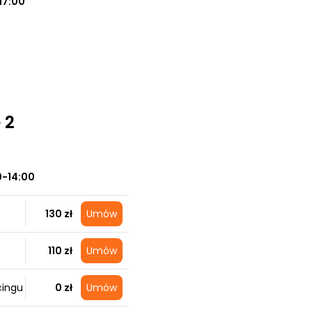
17:00
 2
0-14:00
130 zł
Umów
110 zł
Umów
cingu
0 zł
Umów