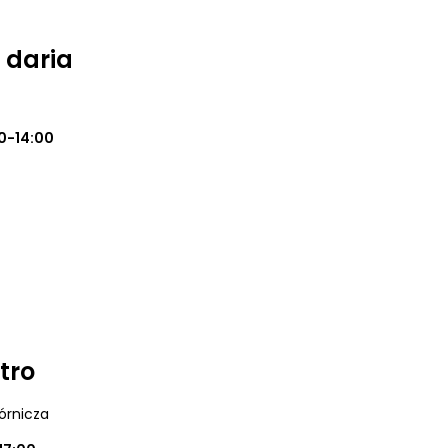
 daria
0-14:00
tro
órnicza