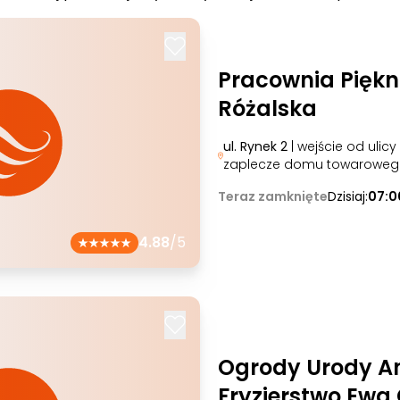
Pracownia Pięk
Różalska
ul. Rynek 2
| wejście od ulicy
zaplecze domu towaroweg
Teraz zamknięte
Dzisiaj:
07:0
4.88
/5
Ogrody Urody A
Fryzjerstwo Ewa