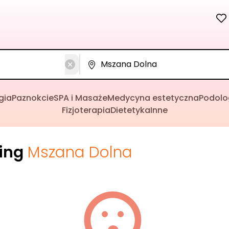
gia
Paznokcie
SPA i Masaże
Medycyna estetyczna
Podolo
Fizjoterapia
Dietetyka
Inne
cing
Mszana Dolna