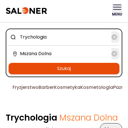
MENU
Szukaj
Fryzjerstwo
Barber
Kosmetyka
Kosmetologia
Pazno
Trychologia
Mszana Dolna