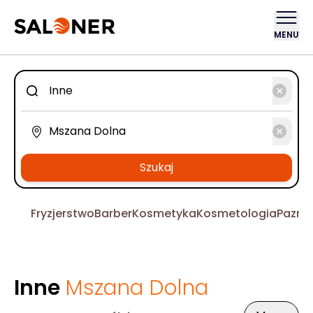
MENU
Szukaj
Fryzjerstwo
Barber
Kosmetyka
Kosmetologia
Pazno
Inne
Mszana Dolna