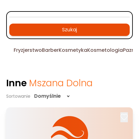
Szukaj
Fryzjerstwo
Barber
Kosmetyka
Kosmetologia
Pazno
Inne
Mszana Dolna
Domyślnie
Sortowanie