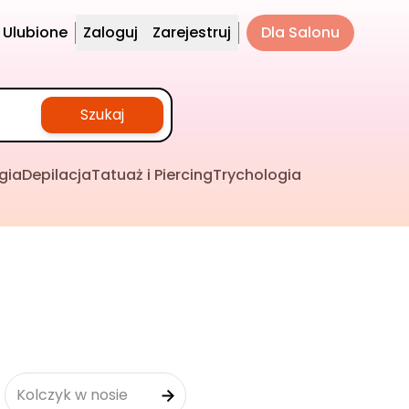
Ulubione
Zaloguj
Zarejestruj
Dla Salonu
Szukaj
gia
Depilacja
Tatuaż i Piercing
Trychologia
Kolczyk w nosie