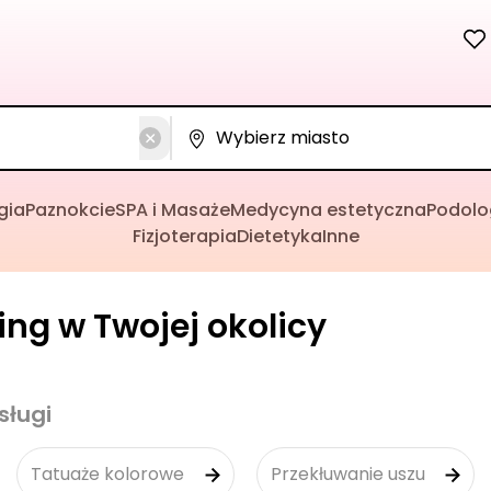
gia
Paznokcie
SPA i Masaże
Medycyna estetyczna
Podolo
Fizjoterapia
Dietetyka
Inne
cing w Twojej okolicy
sługi
Tatuaże kolorowe
Przekłuwanie uszu