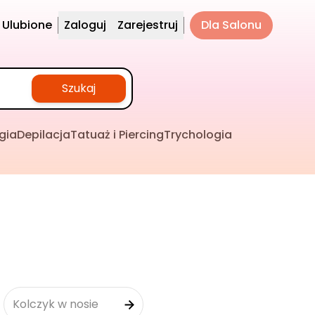
Ulubione
Zaloguj
Zarejestruj
Dla Salonu
Szukaj
gia
Depilacja
Tatuaż i Piercing
Trychologia
Kolczyk w nosie