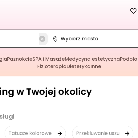
gia
Paznokcie
SPA i Masaże
Medycyna estetyczna
Podolo
Fizjoterapia
Dietetyka
Inne
cing w Twojej okolicy
sługi
Tatuaże kolorowe
Przekłuwanie uszu