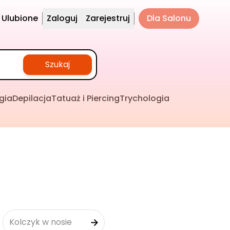
Ulubione
Zaloguj
Zarejestruj
Dla Salonu
Szukaj
gia
Depilacja
Tatuaż i Piercing
Trychologia
Kolczyk w nosie