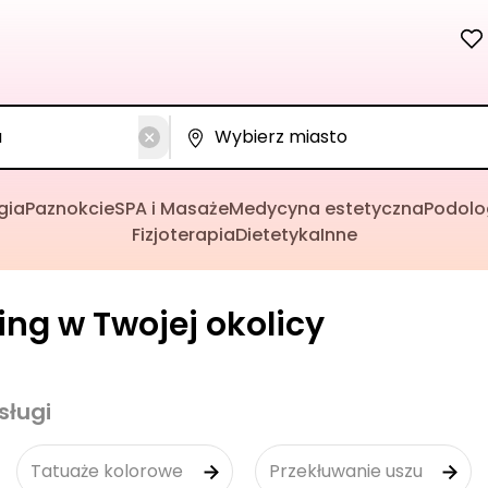
gia
Paznokcie
SPA i Masaże
Medycyna estetyczna
Podolo
Fizjoterapia
Dietetyka
Inne
cing w Twojej okolicy
sługi
Tatuaże kolorowe
Przekłuwanie uszu