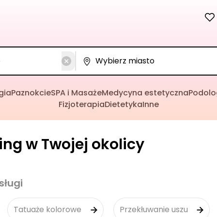
gia
Paznokcie
SPA i Masaże
Medycyna estetyczna
Podolo
Fizjoterapia
Dietetyka
Inne
cing w Twojej okolicy
sługi
Tatuaże kolorowe
Przekłuwanie uszu