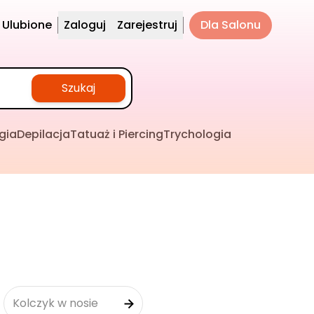
Ulubione
Zaloguj
Zarejestruj
Dla Salonu
Szukaj
gia
Depilacja
Tatuaż i Piercing
Trychologia
Kolczyk w nosie