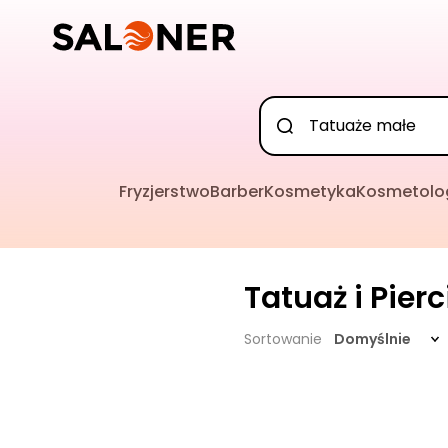
Fryzjerstwo
Barber
Kosmetyka
Kosmetolo
Tatuaż i Pier
Sortowanie
Domyślnie