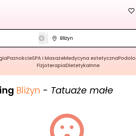
gia
Paznokcie
SPA i Masaże
Medycyna estetyczna
Podolo
Fizjoterapia
Dietetyka
Inne
cing
Bliżyn
- Tatuaże małe