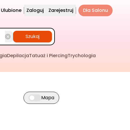
Ulubione
Zaloguj
Zarejestruj
Dla Salonu
Szukaj
gia
Depilacja
Tatuaż i Piercing
Trychologia
Mapa
Przełącz widok mapy