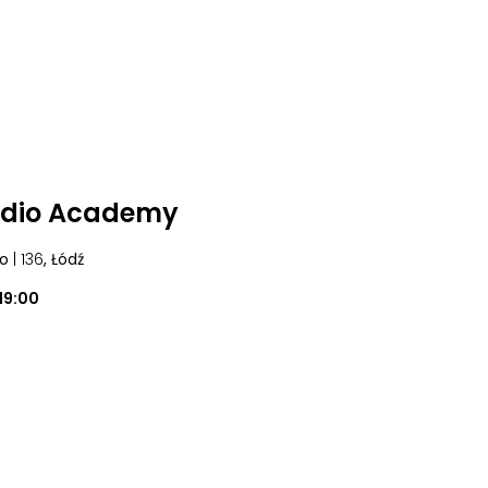
udio Academy
go
| 136
, Łódź
19:00