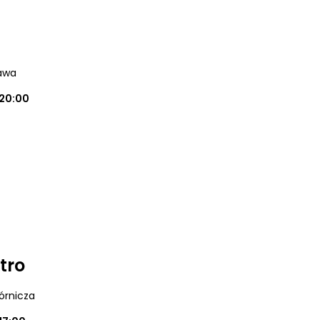
awa
20:00
tro
órnicza