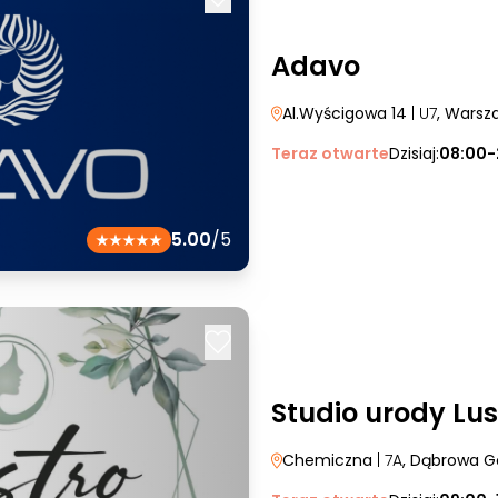
Adavo
Al.Wyścigowa 14
| U7
, Warsz
Teraz otwarte
Dzisiaj:
08:00-
5.00
/5
Studio urody Lus
Chemiczna
| 7A
, Dąbrowa G