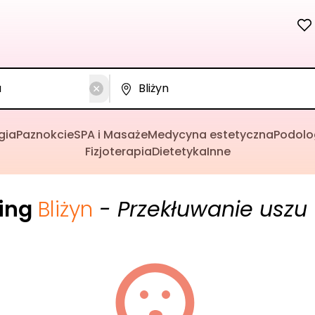
gia
Paznokcie
SPA i Masaże
Medycyna estetyczna
Podolo
Fizjoterapia
Dietetyka
Inne
cing
Bliżyn
- Przekłuwanie uszu