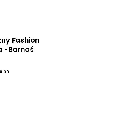
zny Fashion
a -Barnaś
18:00