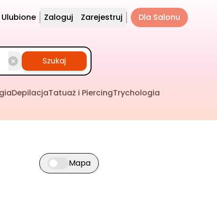
Ulubione
Zaloguj
Zarejestruj
Dla Salonu
Szukaj
gia
Depilacja
Tatuaż i Piercing
Trychologia
Mapa
Przełącz widok mapy