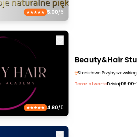
5.00
/5
Beauty&Hair St
Stanisława Przybyszewskie
Teraz otwarte
Dzisiaj:
09:00-
4.80
/5