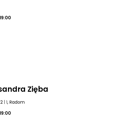
19:00
sandra Zięba
42
| 1
, Radom
19:00