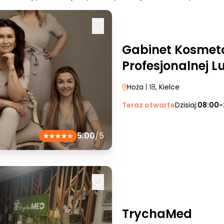
Gabinet Kosmeto
Profesjonalnej L
Hoża
| 18
, Kielce
Teraz otwarte
Dzisiaj:
08:00-
5.00
/5
TrychaMed