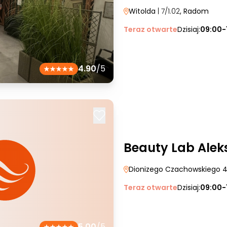
Witolda
| 7/1.02
, Radom
Teraz otwarte
Dzisiaj:
09:00-
4.90
/5
Beauty Lab Alek
Dionizego Czachowskiego 
Teraz otwarte
Dzisiaj:
09:00-
5.00
/5