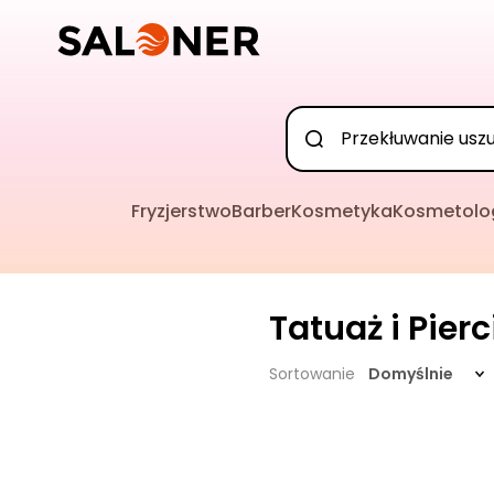
Fryzjerstwo
Barber
Kosmetyka
Kosmetolo
Tatuaż i Pier
Sortowanie
Domyślnie