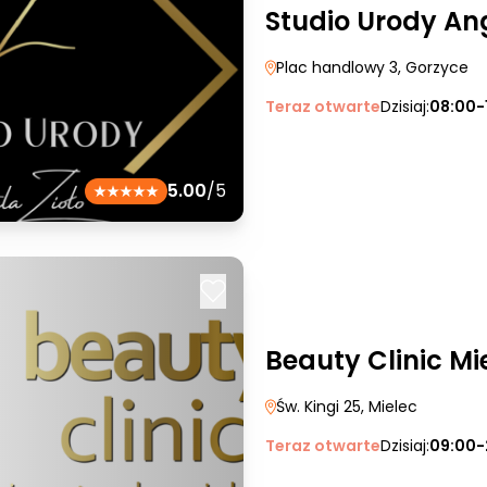
Studio Urody Ang
Plac handlowy 3
, Gorzyce
Teraz otwarte
Dzisiaj:
08:00-
5.00
/5
Beauty Clinic Mi
Św. Kingi 25
, Mielec
Teraz otwarte
Dzisiaj:
09:00-