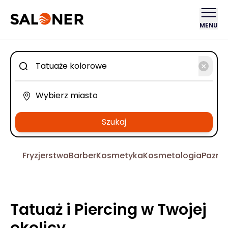
MENU
Szukaj
Fryzjerstwo
Barber
Kosmetyka
Kosmetologia
Pazno
Tatuaż i Piercing w Twojej