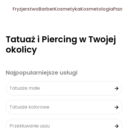
Fryzjerstwo
Barber
Kosmetyka
Kosmetologia
Pazno
Tatuaż i Piercing w Twojej
okolicy
Najpopularniejsze usługi
Tatuaże małe
Tatuaże kolorowe
Przekłuwanie uszu