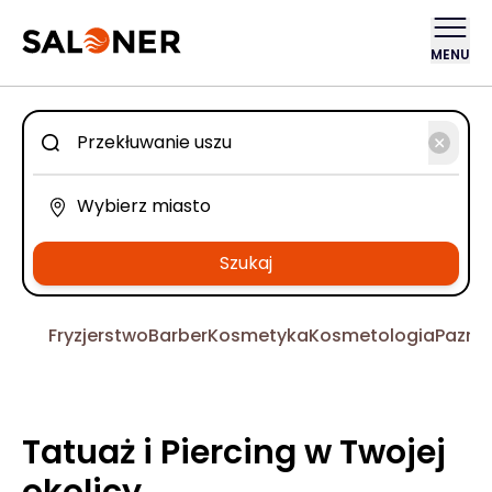
MENU
Szukaj
Fryzjerstwo
Barber
Kosmetyka
Kosmetologia
Pazno
Tatuaż i Piercing w Twojej