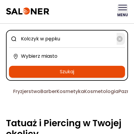
MENU
Szukaj
Fryzjerstwo
Barber
Kosmetyka
Kosmetologia
Pazno
Tatuaż i Piercing w Twojej