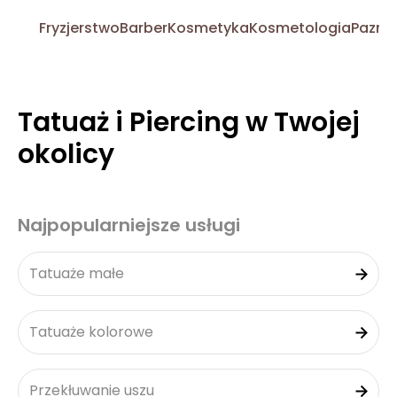
Fryzjerstwo
Barber
Kosmetyka
Kosmetologia
Pazno
Tatuaż i Piercing w Twojej
okolicy
Najpopularniejsze usługi
Tatuaże małe
Tatuaże kolorowe
Przekłuwanie uszu