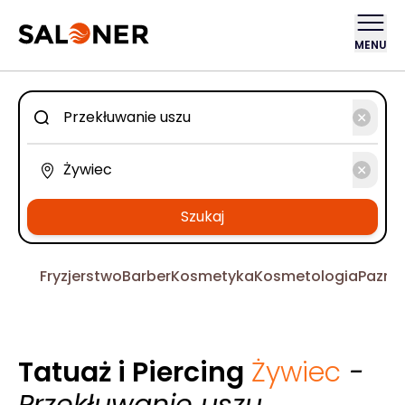
MENU
Szukaj
Fryzjerstwo
Barber
Kosmetyka
Kosmetologia
Pazno
Tatuaż i Piercing
Żywiec
-