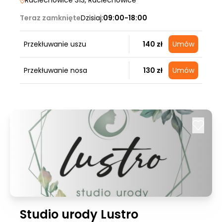
Raciechowice 313
, Raciechowice
Teraz zamknięte
Dzisiaj:
09:00-18:00
Przekłuwanie uszu
140 zł
Umów
Przekłuwanie nosa
130 zł
Umów
Studio urody Lustro