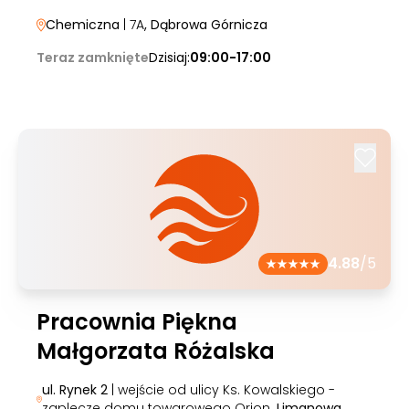
Chemiczna
| 7A
, Dąbrowa Górnicza
Teraz zamknięte
Dzisiaj:
09:00-17:00
4.88
/5
Pracownia Piękna
Małgorzata Różalska
ul. Rynek 2
| wejście od ulicy Ks. Kowalskiego -
zaplecze domu towarowego Orion
, Limanowa