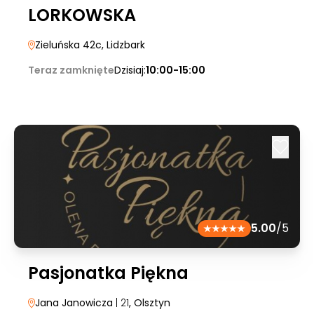
LORKOWSKA
Zieluńska 42c
, Lidzbark
Teraz zamknięte
Dzisiaj:
10:00-15:00
5.00
/5
Pasjonatka Piękna
Jana Janowicza
| 21
, Olsztyn