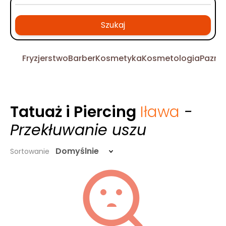
Szukaj
Fryzjerstwo
Barber
Kosmetyka
Kosmetologia
Pazno
Tatuaż i Piercing
Iława
-
Przekłuwanie uszu
Domyślnie
Sortowanie