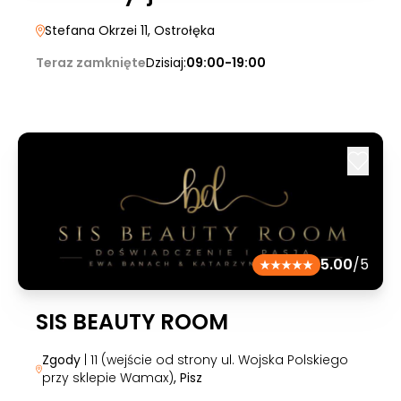
Stefana Okrzei 11
, Ostrołęka
Teraz zamknięte
Dzisiaj:
09:00-19:00
5.00
/5
SIS BEAUTY ROOM
Zgody
| 11 (wejście od strony ul. Wojska Polskiego
przy sklepie Wamax)
, Pisz