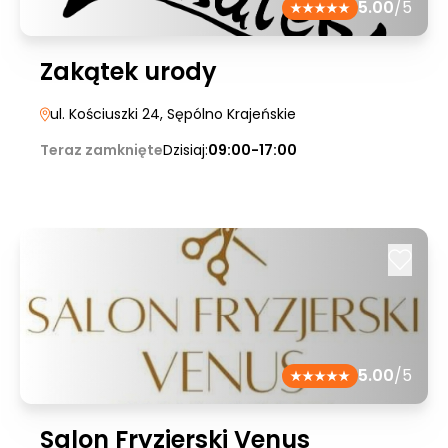
5.00
/5
Zakątek urody
ul. Kościuszki 24
, Sępólno Krajeńskie
Teraz zamknięte
Dzisiaj:
09:00-17:00
5.00
/5
Salon Fryzjerski Venus