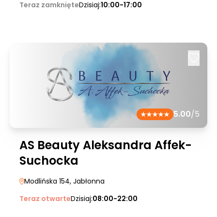
Teraz zamknięte
Dzisiaj:
10:00-17:00
5.00
/5
AS Beauty Aleksandra Affek-
Suchocka
Modlińska 154
, Jabłonna
Teraz otwarte
Dzisiaj:
08:00-22:00