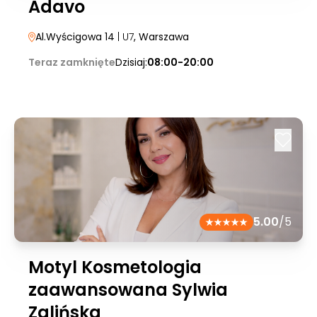
Adavo
Al.Wyścigowa 14
| U7
, Warszawa
Teraz zamknięte
Dzisiaj:
08:00-20:00
5.00
/5
Motyl Kosmetologia
zaawansowana Sylwia
Zalińska