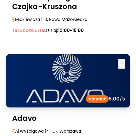
Czajka-Kruszona
Mickiewicza
| 13
, Rawa Mazowiecka
Teraz otwarte
Dzisiaj:
10:00-15:00
5.00
/5
Adavo
Al.Wyścigowa 14
| U7
, Warszawa