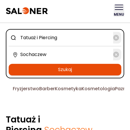
MENU
Szukaj
Fryzjerstwo
Barber
Kosmetyka
Kosmetologia
Pazno
Tatuaż i