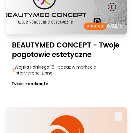
4.92
/5
BEAUTYMED CONCEPT - Twoje
pogotowie estetyczne
Wojska Polskiego 16
| pasaż w markecie
InterMarche
, Lipno
Dzisiaj:
zamknięte