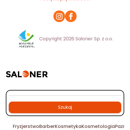
Copyright 2026 Saloner Sp. z o.o.
Szukaj
Fryzjerstwo
Barber
Kosmetyka
Kosmetologia
Pazno