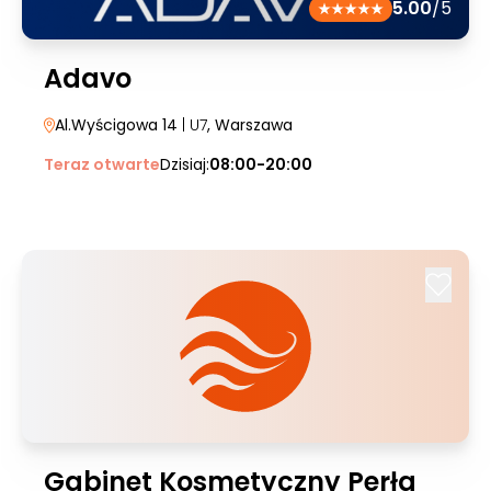
5.00
/5
Adavo
Al.Wyścigowa 14
| U7
, Warszawa
Teraz otwarte
Dzisiaj:
08:00-20:00
Gabinet Kosmetyczny Perła