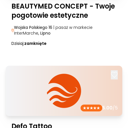
BEAUTYMED CONCEPT - Twoje
pogotowie estetyczne
Wojska Polskiego 16
| pasaż w markecie
InterMarche
, Lipno
Dzisiaj:
zamknięte
5.00
/5
Defo Tattoo