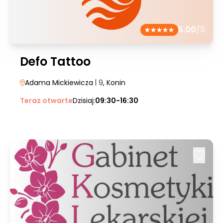
5.00
/5
Defo Tattoo
Adama Mickiewicza
| 9
, Konin
Teraz otwarte
Dzisiaj:
09:30-16:30