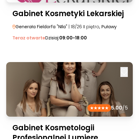
Gabinet Kosmetyki Lekarskiej
Generała Fieldorfa "NIla"
| 18/26 II piętro
, Puławy
Teraz otwarte
Dzisiaj:
09:00-18:00
5.00
/5
Gabinet Kosmetologii
Profesjonalnej Lumiere