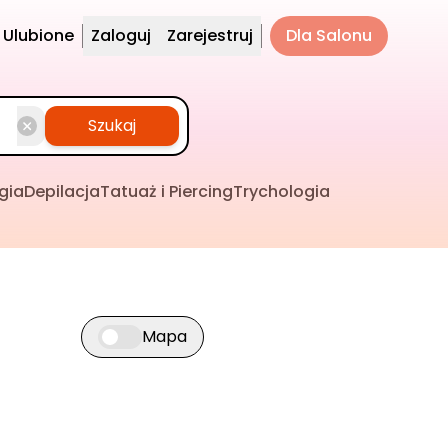
Ulubione
Zaloguj
Zarejestruj
Dla Salonu
Szukaj
gia
Depilacja
Tatuaż i Piercing
Trychologia
Mapa
Przełącz widok mapy