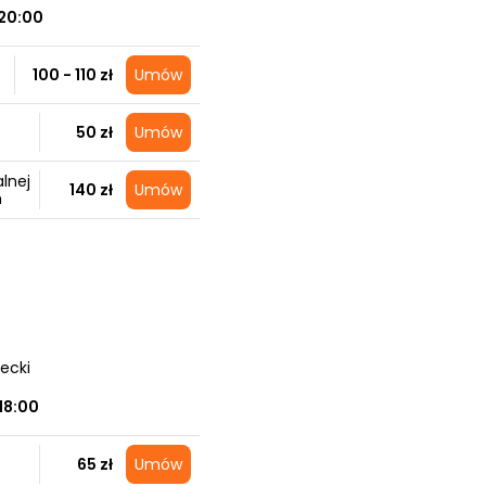
20:00
100 - 110 zł
Umów
50 zł
Umów
alnej
140 zł
Umów
m
ecki
18:00
65 zł
Umów