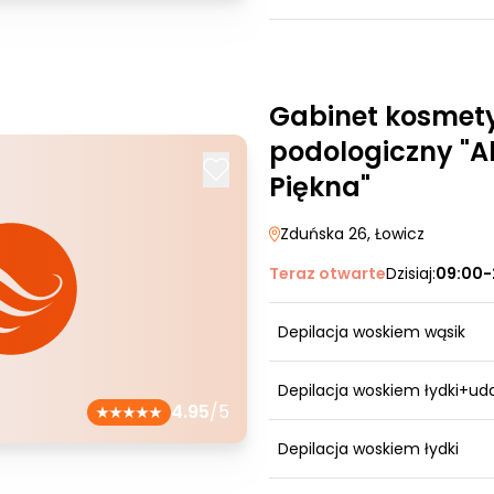
Gabinet kosmet
podologiczny "
Piękna"
Zduńska 26
, Łowicz
Teraz otwarte
Dzisiaj:
09:00-
Depilacja woskiem wąsik
Depilacja woskiem łydki+ud
4.95
/5
Depilacja woskiem łydki