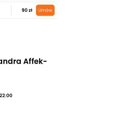
90 zł
Umów
andra Affek-
22:00