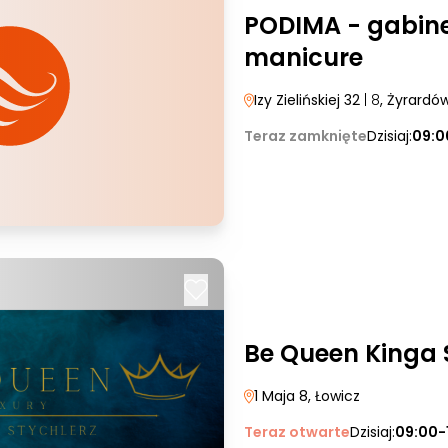
PODIMA - gabinet
manicure
Izy Zielińskiej 32
| 8
, Żyrardó
Teraz zamknięte
Dzisiaj:
09:0
Be Queen Kinga 
1 Maja 8
, Łowicz
Teraz otwarte
Dzisiaj:
09:00-