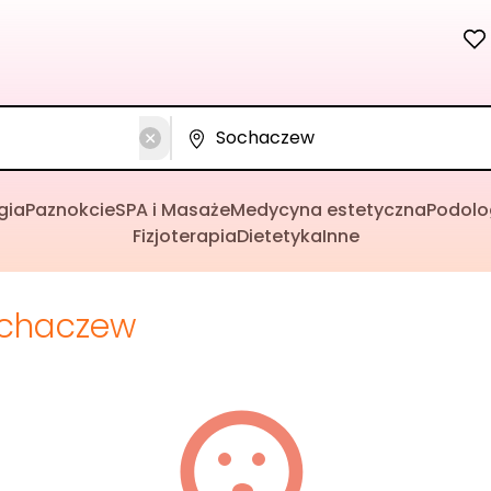
gia
Paznokcie
SPA i Masaże
Medycyna estetyczna
Podolo
Fizjoterapia
Dietetyka
Inne
chaczew