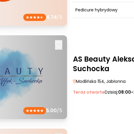
Pedicure hybrydowy
4.74
/5
AS Beauty Aleks
Suchocka
Modlińska 154
, Jabłonna
Teraz otwarte
Dzisiaj:
08:00-
5.00
/5