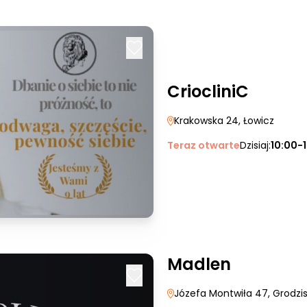
CriocliniC
Krakowska 24
, Łowicz
Teraz otwarte
Dzisiaj:
10:00-
Madlen
Józefa Montwiła 47
, Grodzi