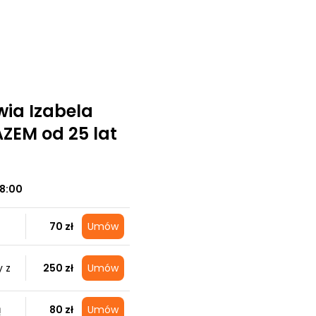
wia Izabela
ZEM od 25 lat
18:00
70 zł
Umów
 z
250 zł
Umów
ą
80 zł
Umów