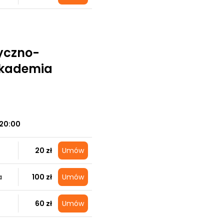
yczno-
Akademia
20:00
20 zł
Umów
a
100 zł
Umów
60 zł
Umów