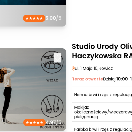
5.00
/5
Studio Urody Oli
Haczykowska RA
ul. 1 Maja 10
, Łowicz
Teraz otwarte
Dzisiaj:
10:00-
Henna brwi i rzęs z regulacją
Makijaż
okolicznościowy/wieczorowy
pielęgnacją
4.97
/5
Farbka brwi i rzęs z regulacj