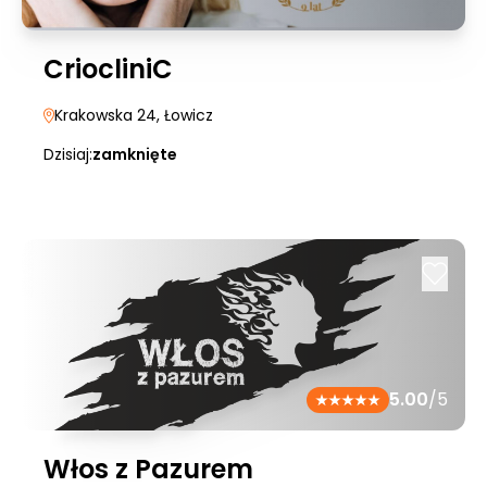
CriocliniC
Krakowska 24
, Łowicz
Dzisiaj:
zamknięte
5.00
/5
Włos z Pazurem