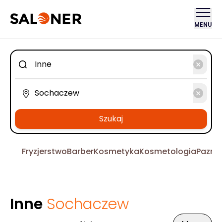
MENU
Szukaj
Fryzjerstwo
Barber
Kosmetyka
Kosmetologia
Pazno
Inne
Sochaczew