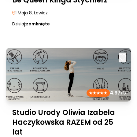
1 Maja 8
, Łowicz
Dzisiaj:
zamknięte
4.97
/5
Studio Urody Oliwia Izabela
Haczykowska RAZEM od 25
lat