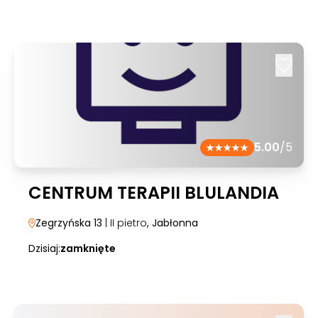
5.00
/5
CENTRUM TERAPII BLULANDIA
Zegrzyńska 13
| II pietro
, Jabłonna
Dzisiaj:
zamknięte