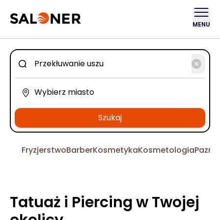
MENU
Szukaj
Fryzjerstwo
Barber
Kosmetyka
Kosmetologia
Pazno
Tatuaż i Piercing w Twojej