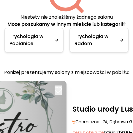
Niestety nie znaleźliśmy żadnego salonu
Może poszukamy w innym mieście lub kategorii?
Trychologia w
Trychologia w
Pabianice
Radom
Poniżej prezentujemy salony z miejscowości w pobliżu:
Studio urody Lus
Chemiczna
| 7A
, Dąbrowa G
Teraz otwarte
Dzisiaj:
09:00-