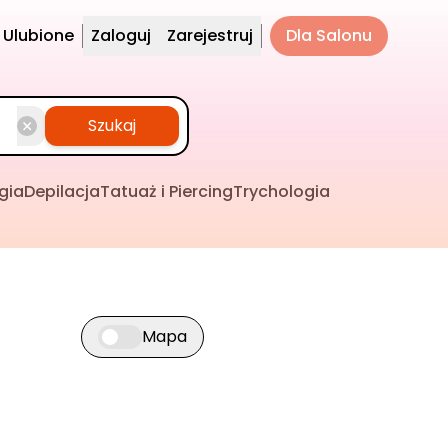
Ulubione
Zaloguj
Zarejestruj
Dla Salonu
Szukaj
gia
Depilacja
Tatuaż i Piercing
Trychologia
Mapa
Przełącz widok mapy