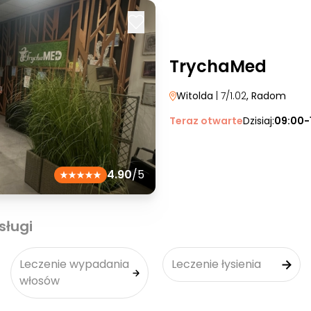
TrychaMed
Witolda
| 7/1.02
, Radom
Teraz otwarte
Dzisiaj:
09:00-
4.90
/5
sługi
Leczenie wypadania
Leczenie łysienia
włosów