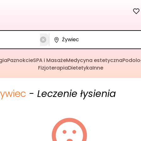
gia
Paznokcie
SPA i Masaże
Medycyna estetyczna
Podolo
Fizjoterapia
Dietetyka
Inne
Żywiec
- Leczenie łysienia