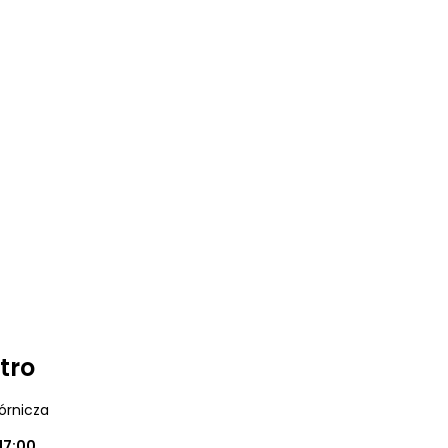
tro
órnicza
17:00