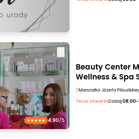
Beauty Center M
Wellness & Spa S
Marszałka Józefa Piłsudski
Teraz otwarte
Dzisiaj:
08:00-
4.90
/5