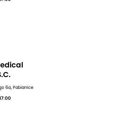
edical
.C.
ego 6a
, Pabianice
17:00