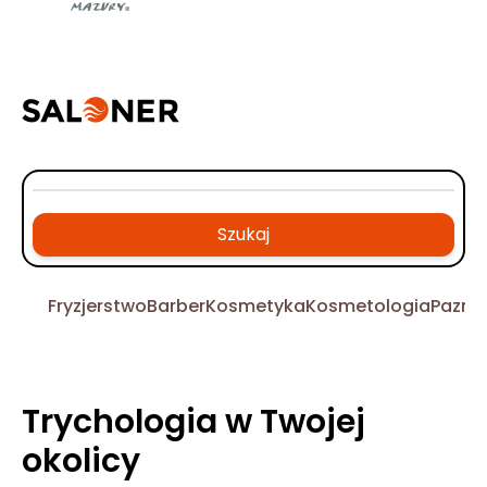
Szukaj
Fryzjerstwo
Barber
Kosmetyka
Kosmetologia
Pazno
Trychologia w Twojej
okolicy