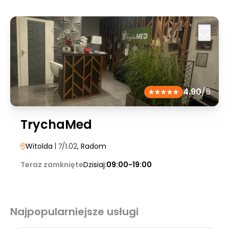
4.90
/5
TrychaMed
Witolda
| 7/1.02
, Radom
Teraz zamknięte
Dzisiaj:
09:00-19:00
Najpopularniejsze usługi