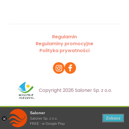
Regulamin
Regulaminy promocyjne
Polityka prywatności
Copyright 2026 Saloner Sp. z o.o.
Saloner
Ta strona korzysta z plików cookies. Aby dowiedzieć się
Zobacz
Saloner Sp. z o.o.
więcej zapoznaj się z
polityką prywatności
FREE - w Google Play