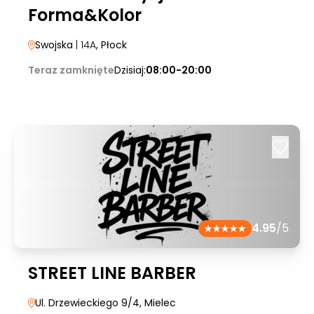
Forma&Kolor
Swojska
| 14A
, Płock
Teraz zamknięte
Dzisiaj:
08:00-20:00
4.95
/5
STREET LINE BARBER
Ul. Drzewieckiego 9/4
, Mielec