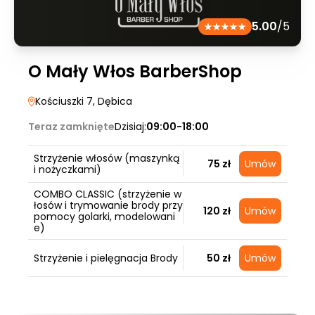
5.00
/5
O Mały Włos BarberShop
Kościuszki 7
, Dębica
Teraz zamknięte
Dzisiaj:
09:00-18:00
Strzyżenie włosów (maszynką
75 zł
Umów
i nożyczkami)
COMBO CLASSIC (strzyżenie w
łosów i trymowanie brody przy
120 zł
Umów
pomocy golarki, modelowani
e)
Strzyżenie i pielęgnacja Brody
50 zł
Umów