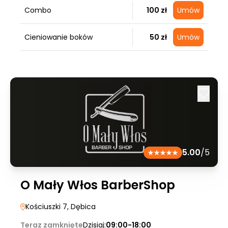
Combo
100 zł
Umów
Cieniowanie boków
50 zł
Umów
5.00
/5
O Mały Włos BarberShop
Kościuszki 7
, Dębica
Teraz zamknięte
Dzisiaj:
09:00-18:00