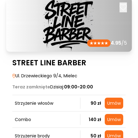
4.95
/5
STREET LINE BARBER
Ul. Drzewieckiego 9/4
, Mielec
Teraz zamknięte
Dzisiaj:
09:00-20:00
Strzyżenie włosów
90 zł
Umów
Combo
140 zł
Umów
Strzyżenie brody
50 zł
Umów