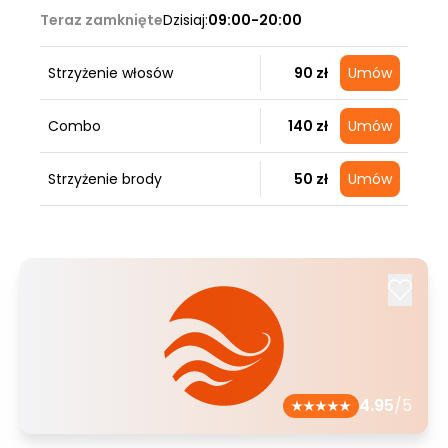
Teraz zamknięte
Dzisiaj:
09:00-20:00
Strzyżenie włosów
90 zł
Umów
Combo
140 zł
Umów
Strzyżenie brody
50 zł
Umów
4.95
/5