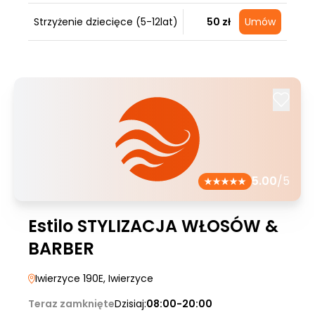
Strzyżenie dziecięce (5-12lat)
50 zł
Umów
5.00
/5
Estilo STYLIZACJA WŁOSÓW &
BARBER
Iwierzyce 190E
, Iwierzyce
Teraz zamknięte
Dzisiaj:
08:00-20:00