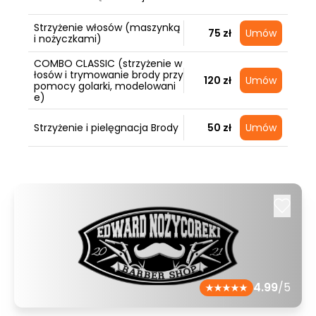
Strzyżenie włosów (maszynką
75 zł
Umów
i nożyczkami)
COMBO CLASSIC (strzyżenie w
łosów i trymowanie brody przy
120 zł
Umów
pomocy golarki, modelowani
e)
Strzyżenie i pielęgnacja Brody
50 zł
Umów
4.99
/5