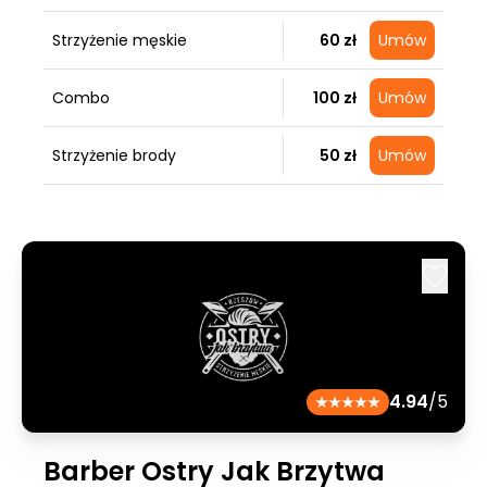
Strzyżenie męskie
60 zł
Umów
Combo
100 zł
Umów
Strzyżenie brody
50 zł
Umów
4.94
/5
Barber Ostry Jak Brzytwa