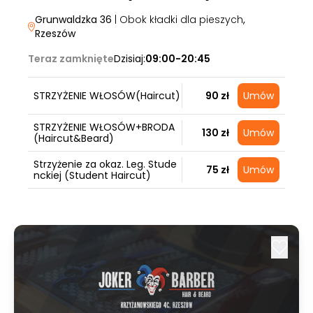
Grunwaldzka 36
| Obok kładki dla pieszych
,
Rzeszów
Teraz zamknięte
Dzisiaj:
09:00-20:45
STRZYŻENIE WŁOSÓW(Haircut)
90 zł
Umów
STRZYŻENIE WŁOSÓW+BRODA
130 zł
Umów
(Haircut&Beard)
Strzyżenie za okaz. Leg. Stude
75 zł
Umów
nckiej (Student Haircut)