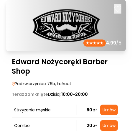
4.99
/5
Edward Nożycoręki Barber
Shop
Podzwierzyniec 76b
, Łańcut
Teraz zamknięte
Dzisiaj:
10:00-20:00
Strzyżenie męskie
80 zł
Umów
Combo
120 zł
Umów