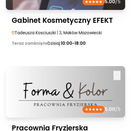
5.00
/5
Gabinet Kosmetyczny EFEKT
Tadeusza Kosciuszki
| 3
, Maków Mazowiecki
Teraz zamknięte
Dzisiaj:
10:00-18:00
5.00
/5
Pracownia Fryzjerska