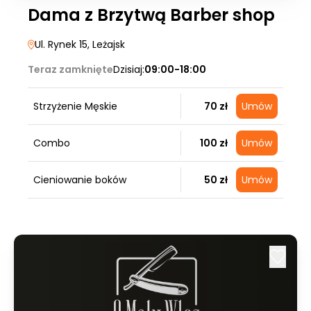
Dama z Brzytwą Barber shop
Ul. Rynek 15
, Leżajsk
Teraz zamknięte
Dzisiaj:
09:00-18:00
Strzyżenie Męskie
70 zł
Umów
Combo
100 zł
Umów
Cieniowanie boków
50 zł
Umów