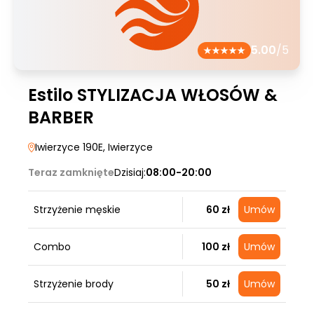
5.00
/5
Estilo STYLIZACJA WŁOSÓW &
BARBER
Iwierzyce 190E
, Iwierzyce
Teraz zamknięte
Dzisiaj:
08:00-20:00
Strzyżenie męskie
60 zł
Umów
Combo
100 zł
Umów
Strzyżenie brody
50 zł
Umów