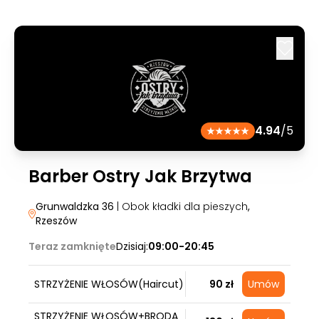
4.94
/5
Barber Ostry Jak Brzytwa
Grunwaldzka 36
| Obok kładki dla pieszych
,
Rzeszów
Teraz zamknięte
Dzisiaj:
09:00-20:45
STRZYŻENIE WŁOSÓW(Haircut)
90 zł
Umów
STRZYŻENIE WŁOSÓW+BRODA