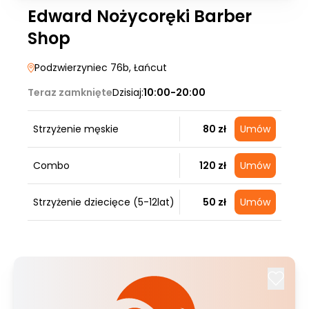
Edward Nożycoręki Barber
Shop
Podzwierzyniec 76b
, Łańcut
Teraz zamknięte
Dzisiaj:
10:00-20:00
Strzyżenie męskie
80 zł
Umów
Combo
120 zł
Umów
Strzyżenie dziecięce (5-12lat)
50 zł
Umów