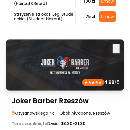
130 zł
Umów
(Haircut&Beard)
Strzyżenie za okaz. Leg. Stude
75 zł
Umów
nckiej (Student Haircut)
4.98
/5
Joker Barber Rzeszów
Krzyżanowskiego 4c - Obok AlCapone
, Rzeszów
Teraz zamknięte
Dzisiaj:
08:30-21:30