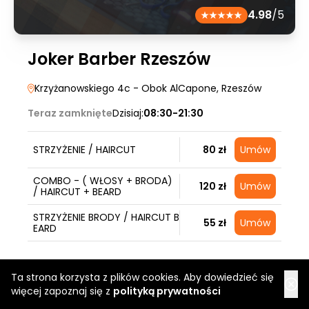
4.98
/5
Joker Barber Rzeszów
Krzyżanowskiego 4c - Obok AlCapone
, Rzeszów
Teraz zamknięte
Dzisiaj:
08:30-21:30
STRZYŻENIE / HAIRCUT
80 zł
Umów
COMBO - ( WŁOSY + BRODA)
120 zł
Umów
/ HAIRCUT + BEARD
STRZYŻENIE BRODY / HAIRCUT B
55 zł
Umów
EARD
Ta strona korzysta z plików cookies. Aby dowiedzieć się
więcej zapoznaj się z
polityką prywatności