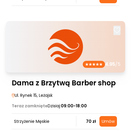
4.95
/5
Dama z Brzytwą Barber shop
Ul. Rynek 15
, Leżajsk
Teraz zamknięte
Dzisiaj:
09:00-18:00
Strzyżenie Męskie
70 zł
Umów