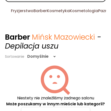
Fryzjerstwo
Barber
Kosmetyka
Kosmetologia
Pazno
Barber
Mińsk Mazowiecki
-
Depilacja uszu
Domyślnie
Sortowanie
Niestety nie znaleźliśmy żadnego salonu
Może poszukamy w innym mieście lub kategorii?