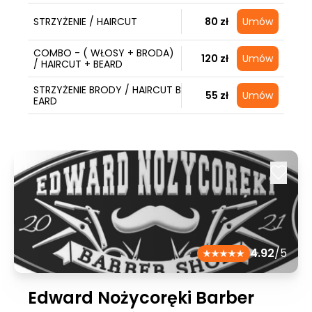
STRZYŻENIE / HAIRCUT
80 zł
Umów
COMBO - ( WŁOSY + BRODA)
120 zł
Umów
/ HAIRCUT + BEARD
STRZYŻENIE BRODY / HAIRCUT B
55 zł
Umów
EARD
4.92
/5
Edward Nożycoręki Barber