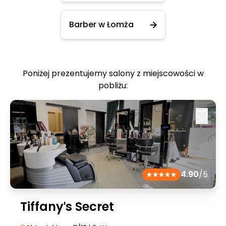
Barber w Łomża
Poniżej prezentujemy salony z miejscowości w
pobliżu:
4.90
/5
Tiffanyˈs Secret