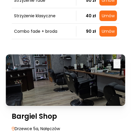
Strzyżenie fade
50 zł
Umów
Strzyżenie klasyczne
40 zł
Umów
Combo fade + broda
90 zł
Umów
Bargiel Shop
Drzewce 5a
, Nałęczów