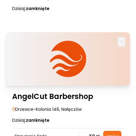
Dzisiaj:
zamknięte
AngelCut Barbershop
Drzewce-Kolonia 146
, Nałęczów
Dzisiaj:
zamknięte