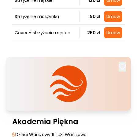
Strzyżenie męskie
120 zł
Umów
Strzyżenie maszynką
80 zł
Umów
Cover + strzyżenie męskie
250 zł
Umów
Akademia Piękna
Dzieci Warszawy 11
| U3
, Warszawa