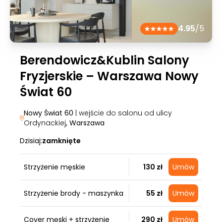
4.95
/5
Berendowicz&Kublin Salony
Fryzjerskie – Warszawa Nowy
Świat 60
Nowy Świat 60
| wejście do salonu od ulicy
Ordynackiej
, Warszawa
Dzisiaj:
zamknięte
Strzyżenie męskie
130 zł
Umów
Strzyżenie brody - maszynka
55 zł
Umów
Cover męski + strzyżenie
290 zł
Umów