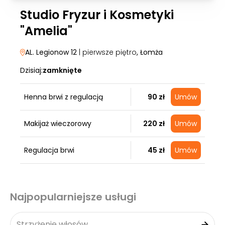
Studio Fryzur i Kosmetyki
"Amelia"
AL. Legionow 12
| pierwsze piętro
, Łomża
Dzisiaj:
zamknięte
Henna brwi z regulacją
90 zł
Umów
Makijaż wieczorowy
220 zł
Umów
Regulacja brwi
45 zł
Umów
Najpopularniejsze usługi
Strzyżenie włosów