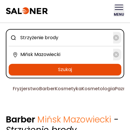
MENU
Szukaj
Fryzjerstwo
Barber
Kosmetyka
Kosmetologia
Pazno
Barber
Mińsk Mazowiecki
-