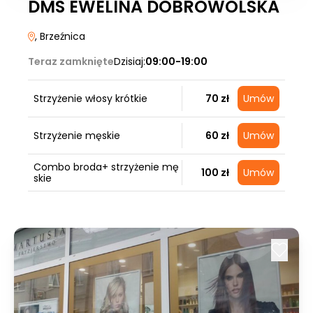
DMS EWELINA DOBROWOLSKA
, Brzeźnica
Teraz zamknięte
Dzisiaj:
09:00-19:00
Strzyżenie włosy krótkie
70 zł
Umów
Strzyżenie męskie
60 zł
Umów
Combo broda+ strzyżenie mę
100 zł
Umów
skie