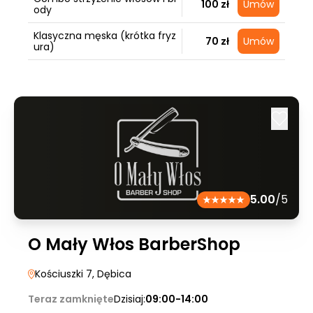
100 zł
Umów
ody
Klasyczna męska (krótka fryz
70 zł
Umów
ura)
5.00
/5
O Mały Włos BarberShop
Kościuszki 7
, Dębica
Teraz zamknięte
Dzisiaj:
09:00-14:00