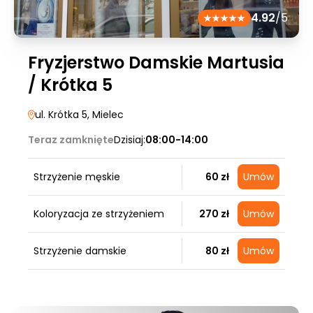
4.92
/5
Fryzjerstwo Damskie Martusia
/ Krótka 5
ul. Krótka 5
, Mielec
Teraz zamknięte
Dzisiaj:
08:00-14:00
Strzyżenie męskie
60 zł
Umów
Koloryzacja ze strzyżeniem
270 zł
Umów
Strzyżenie damskie
80 zł
Umów