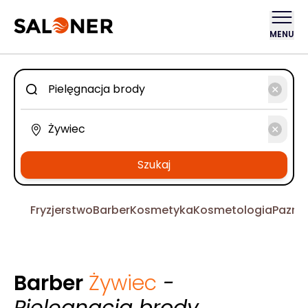
MENU
Szukaj
Fryzjerstwo
Barber
Kosmetyka
Kosmetologia
Pazno
Barber
Żywiec
-