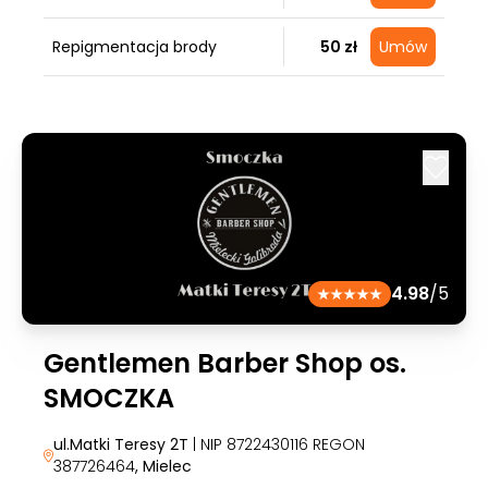
Repigmentacja brody
50 zł
Umów
4.98
/5
Gentlemen Barber Shop os.
SMOCZKA
ul.Matki Teresy 2T
| NIP 8722430116 REGON
387726464
, Mielec