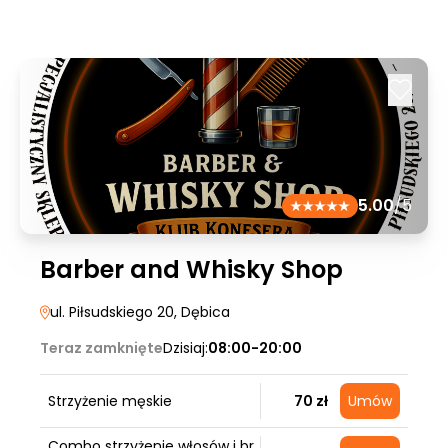
5.00
/5
Barber and Whisky Shop
ul. Piłsudskiego 20
, Dębica
Teraz zamknięte
Dzisiaj:
08:00-20:00
Strzyżenie męskie
70 zł
Umów
Combo strzyżenie włosów i br