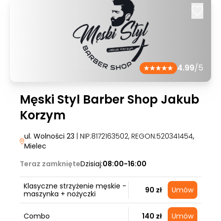
4.99
/5
Męski Styl Barber Shop Jakub
Korzym
ul. Wolności 23
| NIP:8172163502, REGON:520341454
,
Mielec
Teraz zamknięte
Dzisiaj:
08:00-16:00
Klasyczne strzyżenie męskie -
90 zł
Umów
maszynka + nożyczki
Combo
140 zł
Umów