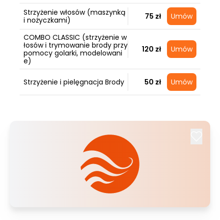
Strzyżenie włosów (maszynką
75 zł
Umów
i nożyczkami)
COMBO CLASSIC (strzyżenie w
łosów i trymowanie brody przy
120 zł
Umów
pomocy golarki, modelowani
e)
Strzyżenie i pielęgnacja Brody
50 zł
Umów